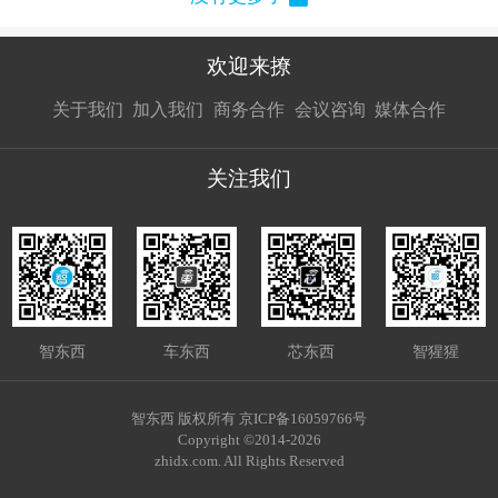
欢迎来撩
扫码加我直
扫码加我直
扫码加我直
关于我们
加入我们
商务合作
会议咨询
媒体合作
接扔简历
接开聊
接开聊
关注我们
智东西
车东西
芯东西
智猩猩
智东西 版权所有 京ICP备16059766号
Copyright ©2014-2026
zhidx.com. All Rights Reserved