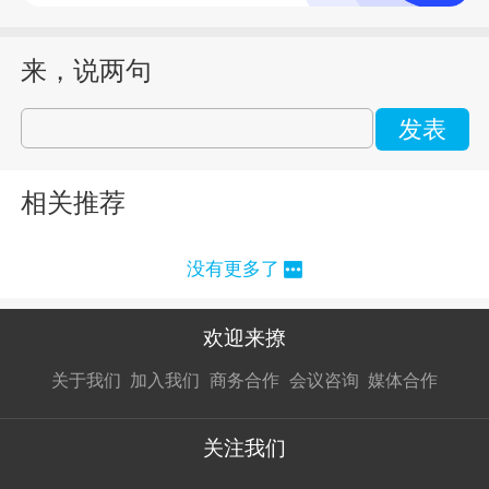
来，说两句
发表
相关推荐
没有更多了
欢迎来撩
扫码加我直
扫码加我直
扫码加我直
关于我们
加入我们
商务合作
会议咨询
媒体合作
接扔简历
接开聊
接开聊
关注我们