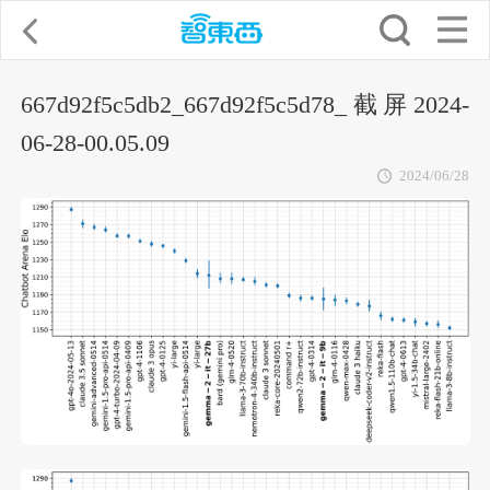
667d92f5c5db2_667d92f5c5d78_截屏2024-
06-28-00.05.09
2024/06/28