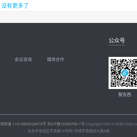
没有更多了
公众号
会议咨询
媒体合作
开聊
扫码加我直接开聊
智东西
网安备 11010802034975号
京ICP备16059766-1号
Copyright ©2014-2026 zhidx.co
北京市海淀区学清路10号院1号楼学清嘉创大厦A座