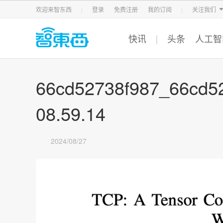
智东西
车东西
芯东西
欢迎来智东西
登录
免费注册
我的订阅
关注我们
快讯
头条
人工智
66cd52738f987_66cd5
08.59.14
2024/08/27