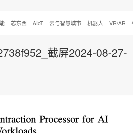
智猩猩
能
芯东西
AIoT
云与智慧城市
机器人
VR/AR
2738f952_截屏2024-08-27-