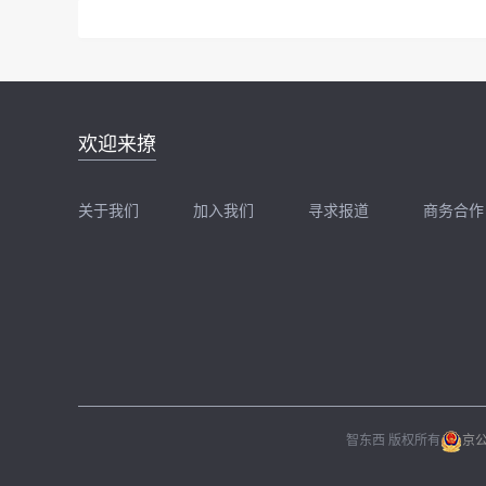
邮件地址：
欢迎来撩
news@zhidx.com
快把您的需求发给我
关于我们
加入我们
寻求报道
商务合作
扫码加我直接扔简历
扫码加我直接
智东西 版权所有
京公