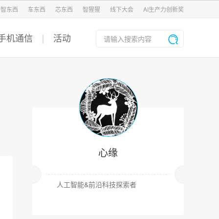
智东西
车东西
芯东西
智猩猩
线下大会
AI生产力创新奖
手机通信
活动
心缘
人工智能&前沿科技探索者