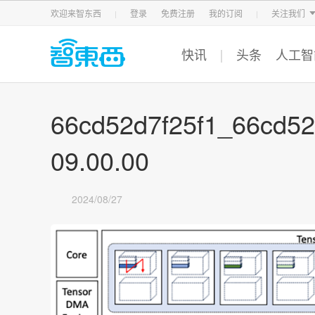
智东西
车东西
芯东西
欢迎来智东西
登录
免费注册
我的订阅
关注我们
快讯
头条
人工智
66cd52d7f25f1_66cd5
09.00.00
2024/08/27