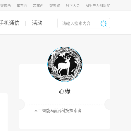
智东西
车东西
芯东西
智猩猩
线下大会
AI生产力创新奖
手机通信
活动
心缘
人工智能&前沿科技探索者