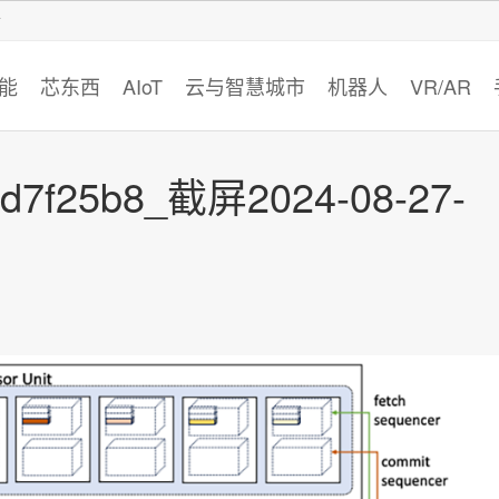
智猩猩
能
芯东西
AIoT
云与智慧城市
机器人
VR/AR
2d7f25b8_截屏2024-08-27-