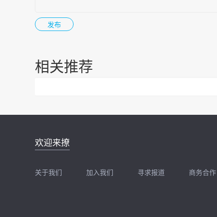
相关推荐
邮件地址：
欢迎来撩
news@zhidx.com
快把您的需求发给我
关于我们
加入我们
寻求报道
商务合作
扫码加我直接扔简历
扫码加我直接