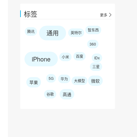
标签
更多
智东西
通用
腾讯
英特尔
360
百度
小米
iPhone
IDx
三星
5G
华为
微软
大模型
苹果
高通
谷歌