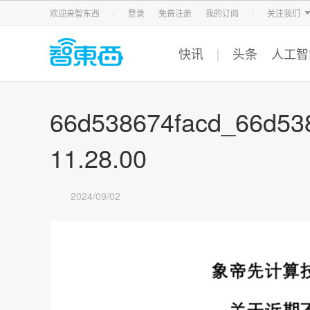
智东西
车东西
芯东西
欢迎来智东西
登录
免费注册
我的订阅
关注我们
快讯
头条
人工智
66d538674facd_66d53
11.28.00
2024/09/02