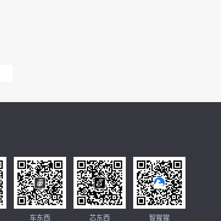
车东西
芯东西
智猩猩