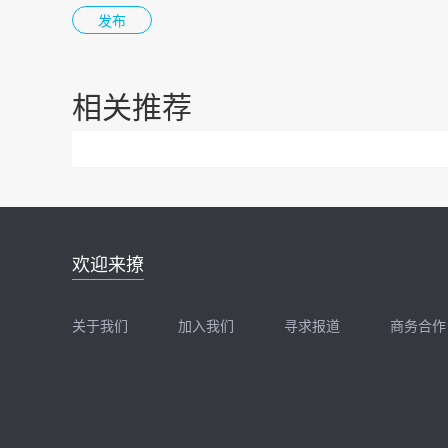
相关推荐
邮件地址：
欢迎来撩
news@zhidx.com
快把您的需求发给我
关于我们
加入我们
寻求报道
商务合作
扫码加我直接扔简历
扫码加我直接