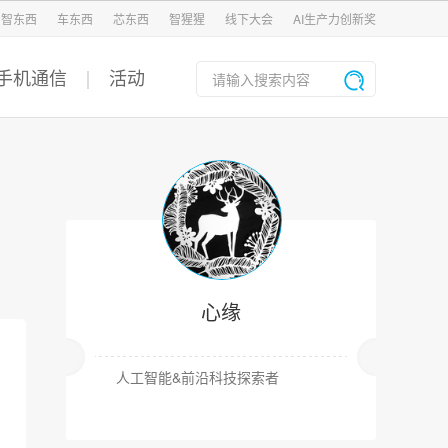
智东西
车东西
芯东西
智猩猩
线下大会
AI生产力创新奖
手机通信
活动
心缘
人工智能&前沿科技探索者