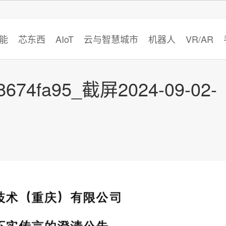
智猩猩
能
芯东西
AIoT
云与智慧城市
机器人
VR/AR
8674fa95_截屏2024-09-02-