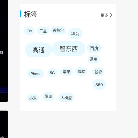
标签
更多
英特尔
IDx
三星
华为
智东西
百度
高通
通用
微软
苹果
谷歌
5G
iPhone
360
腾讯
大模型
小米