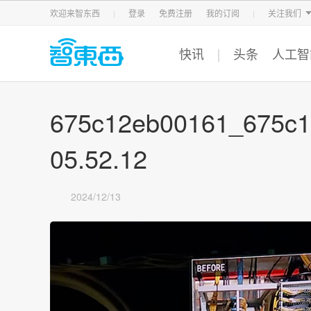
智东西
车东西
芯东西
欢迎来智东西
登录
免费注册
我的订阅
关注我们
快讯
头条
人工智
675c12eb00161_675c
05.52.12
2024/12/13