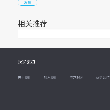
相关推荐
邮件地址：
欢迎来撩
news@zhidx.com
快把您的需求发给我
关于我们
加入我们
寻求报道
商务合作
扫码加我直接扔简历
扫码加我直接