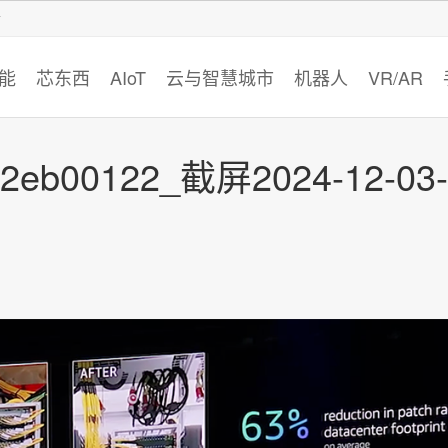
智猩猩
能
芯东西
AIoT
云与智慧城市
机器人
VR/AR
12eb00122_截屏2024-12-03-