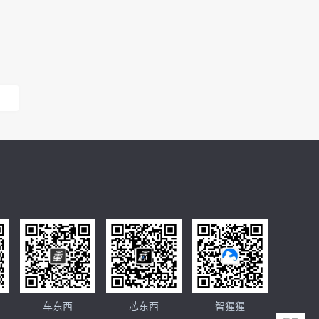
车东西
芯东西
智猩猩