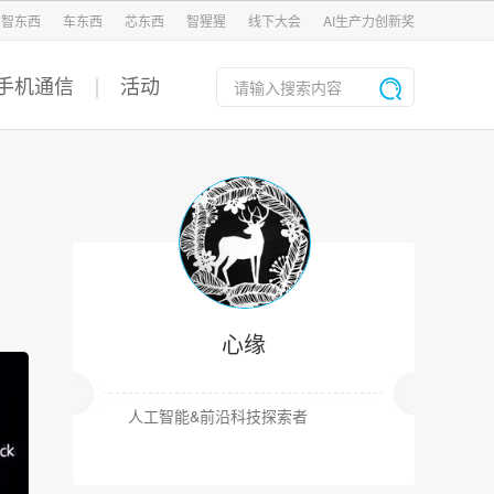
智东西
车东西
芯东西
智猩猩
线下大会
AI生产力创新奖
手机通信
活动
心缘
人工智能&前沿科技探索者