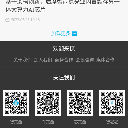
基于架构创新，后摩智能点亮业内首款存算一
体大算力AI芯片
2022/05/23 10:18
加载更多
欢迎来撩
扫码加我直
扫码加我直
扫码加我直
关于我们
加入我们
商务合作
会议咨询
媒体合作
接扔简历
接开聊
接开聊
关注我们
智东西
车东西
芯东西
智猩猩