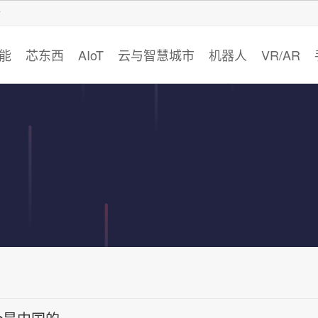
智猩猩
能
芯东西
AIoT
云与智慧城市
机器人
VR/AR