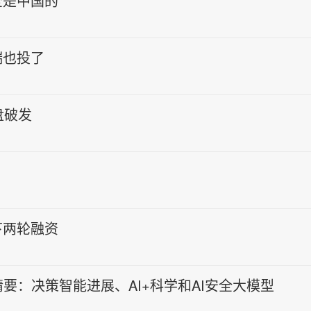
全是中国的
瑞也投了
盘破发
下两轮融资
告精要：决策智能进展、AI+科学和AI安全大模型