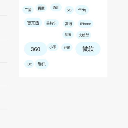
通用
百度
三星
华为
5G
智东西
英特尔
高通
iPhone
苹果
大模型
小米
360
微软
谷歌
腾讯
IDx