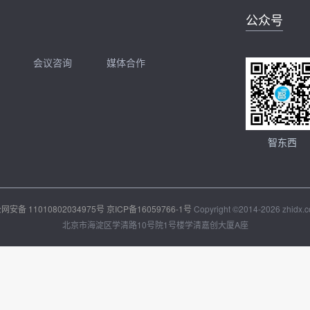
公众号
会议咨询
媒体合作
开聊
扫码加我直接开聊
智东西
网安备 11010802034975号
京ICP备16059766-1号
Copyright ©2014-2026 zhidx.co
北京市海淀区学清路10号院1号楼学清嘉创大厦A座