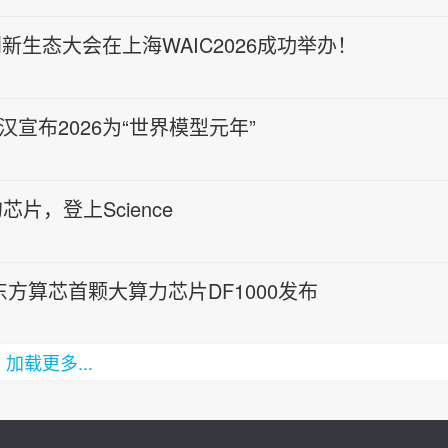
创新生态大会在上海WAIC2026成功举办！
宣布2026为“世界模型元年”
片，登上Science
宽、东方算芯首颗大算力芯片DF1000发布
加载更多...