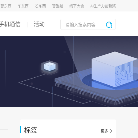
智东西
车东西
芯东西
智猩猩
线下大会
AI生产力创新奖
手机通信
活动
标签
更多