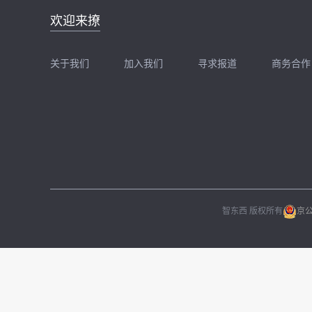
邮件地址：
欢迎来撩
news@zhidx.com
快把您的需求发给我
关于我们
加入我们
寻求报道
商务合作
扫码加我直接扔简历
扫码加我直接
智东西 版权所有
京公