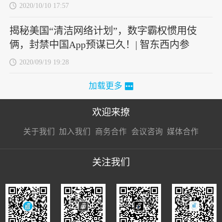
2020/10/10 17:57
揭秘美国“清洁网络计划”，数字霸权惯用伎
俩，封禁中国App预谋已久！| 智东西内参
2020/09/19 19:28
加载更多
欢迎来撩
扫码加我直
扫码加我直
扫码加我直
关于我们
加入我们
商务合作
会议咨询
媒体合作
接扔简历
接开聊
接开聊
关注我们