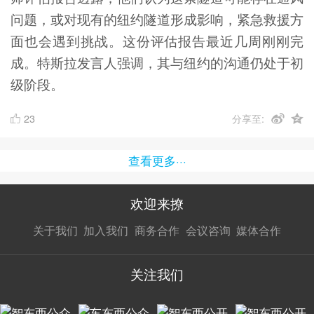
问题，或对现有的纽约隧道形成影响，紧急救援方
面也会遇到挑战。这份评估报告最近几周刚刚完
成。特斯拉发言人强调，其与纽约的沟通仍处于初
级阶段。
23
分享至:
查看更多···
欢迎来撩
扫码加我直
扫码加我直
扫码加我直
关于我们
加入我们
商务合作
会议咨询
媒体合作
接扔简历
接开聊
接开聊
关注我们