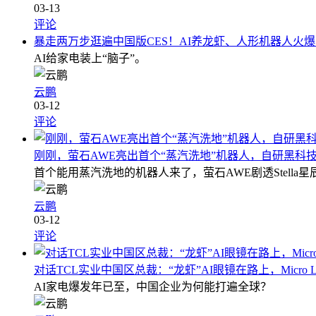
03-13
评论
暴走两万步逛遍中国版CES！AI养龙虾、人形机器人火
AI给家电装上“脑子”。
云鹏
03-12
评论
刚刚，萤石AWE亮出首个“蒸汽洗地”机器人，自研黑科
首个能用蒸汽洗地的机器人来了，萤石AWE剧透Stella
云鹏
03-12
评论
对话TCL实业中国区总裁：“龙虾”AI眼镜在路上，Micro
AI家电爆发年已至，中国企业为何能打遍全球？