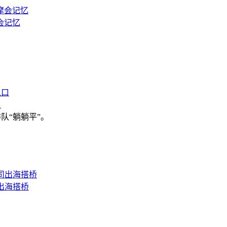
会记忆
口
队“躺躺平”。
出海搭桥