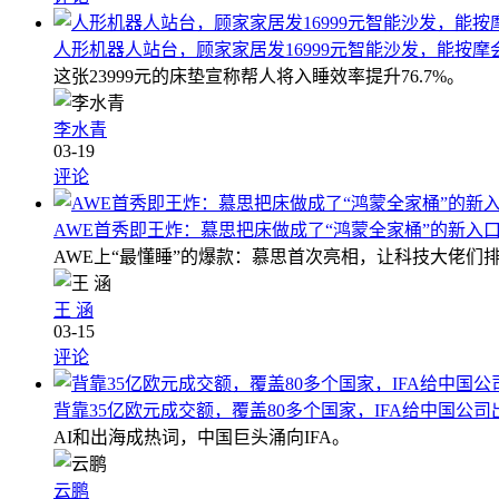
人形机器人站台，顾家家居发16999元智能沙发，能按摩
这张23999元的床垫宣称帮人将入睡效率提升76.7%。
李水青
03-19
评论
AWE首秀即王炸：慕思把床做成了“鸿蒙全家桶”的新入
AWE上“最懂睡”的爆款：慕思首次亮相，让科技大佬们排
王 涵
03-15
评论
背靠35亿欧元成交额，覆盖80多个国家，IFA给中国公司
AI和出海成热词，中国巨头涌向IFA。
云鹏