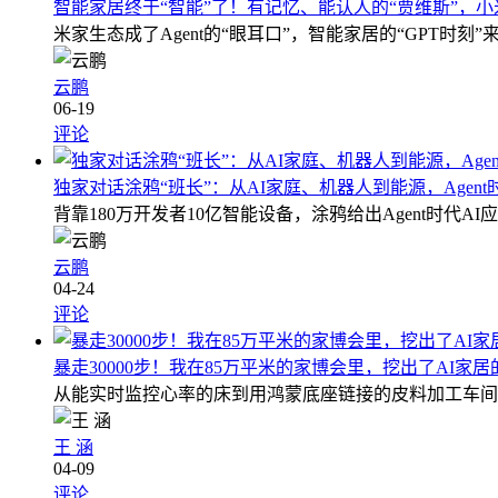
智能家居终于“智能”了！有记忆、能认人的“贾维斯”，
米家生态成了Agent的“眼耳口”，智能家居的“GPT时刻”
云鹏
06-19
评论
独家对话涂鸦“班长”：从AI家庭、机器人到能源，Agen
背靠180万开发者10亿智能设备，涂鸦给出Agent时代A
云鹏
04-24
评论
暴走30000步！我在85万平米的家博会里，挖出了AI家居
从能实时监控心率的床到用鸿蒙底座链接的皮料加工车间
王 涵
04-09
评论