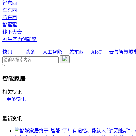
智东西
车东西
芯东西
智猩猩
线下大会
AI生产力创新奖
快讯
头条
人工智能
芯东西
AIoT
云与智慧城
>
智能家居
相关快讯
+ 更多快讯
最新资讯