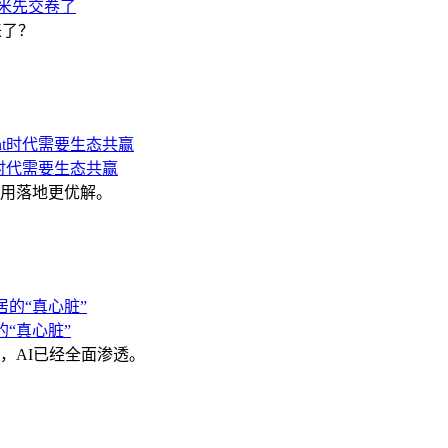
小米先交卷了
来了？
t时代需要生态共赢
I应用落地更优解。
的“真心脏”
，AI已经全面渗透。