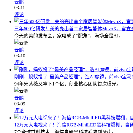
云鹏
03-11
评论
三年600亿研发！美的亮出首个家居智能体MevoX，官
今天的美的发布会，家电成了“配角”，满场全是AI。
云鹏
03-10
评论
刚刚，蚂蚁投了“最美产品经理”，造AI魔镜，前vivo宝
94年宋紫薇又拿下1个亿，创业核心团队首次曝光。
云鹏
03-09
评论
12万元大电视来了！海信RGB-MiniLED黑科技爆棚，
7个全球首创技术，海信自研黑科技武装到牙齿。