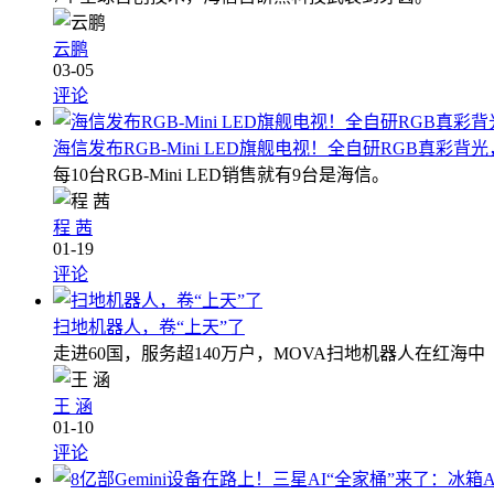
云鹏
03-05
评论
海信发布RGB-Mini LED旗舰电视！全自研RGB真彩背光，
每10台RGB-Mini LED销售就有9台是海信。
程 茜
01-19
评论
扫地机器人，卷“上天”了
走进60国，服务超140万户，MOVA扫地机器人在红海
王 涵
01-10
评论