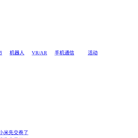
市
机器人
VR/AR
手机通信
活动