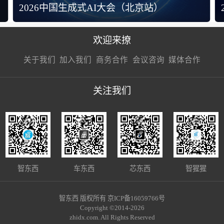
京站）
2025中国具身智能机器人大会
欢迎来撩
扫码加我直
扫码加我直
扫码加我直
关于我们
加入我们
商务合作
会议咨询
媒体合作
接扔简历
接开聊
接开聊
关注我们
智东西
车东西
芯东西
智猩猩
智东西 版权所有 京ICP备16059766号
Copyright ©2014-2026
zhidx.com. All Rights Reserved