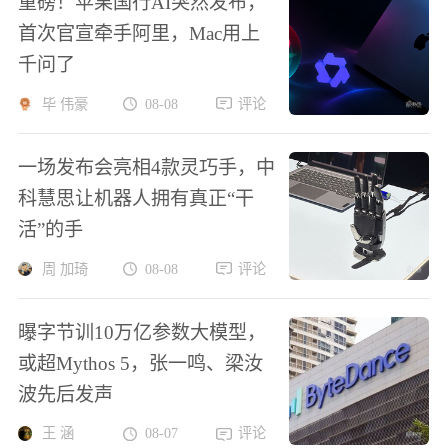
重磅！苹果国行AI突然发布，
首次官宣牵手阿里，Mac用上
千问了
毕 伟豪
08-08
评论
一场发布会亮相4款灵巧手，中
科慧思让机器人拥有真正“干
活”的手
周 加琦
08-08
评论
曝字节训10万亿参数大模型，
或超Mythos 5，张一鸣、梁汝
波先后发声
王 涵
08-07
评论