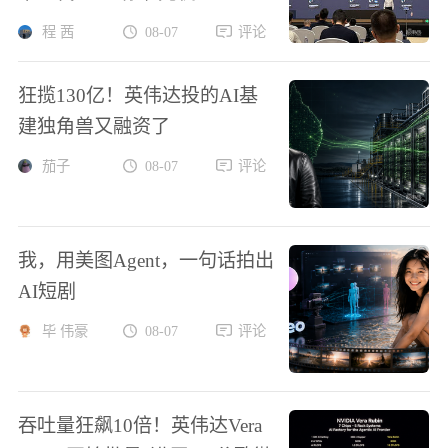
程 茜
08-07
评论
狂揽130亿！英伟达投的AI基
建独角兽又融资了
茄子
08-07
评论
我，用美图Agent，一句话拍出
AI短剧
毕 伟豪
08-07
评论
吞吐量狂飙10倍！英伟达Vera