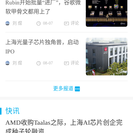
Rubin开始批量“进厂”，谷歌微
软甲骨文都用上了
刘 煜
08-07
评论
上海光量子芯片独角兽，启动
IPO
刘 煜
08-07
评论
更多报道
快讯
AMD收购Taalas之际，上海AI芯片创企完
成种子轮融资