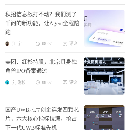
秋招信息战打不动？我们测了
千问的新功能，让Agent全程陪
跑
江 宇
08-07
评论
美团、红杉持股，北京具身独
角兽IPO备案通过
刘 俐杉
08-07
评论
国产UWB芯片创企连发四颗芯
片，六大核心指标拉满，抢占
下一代UWB标准先机