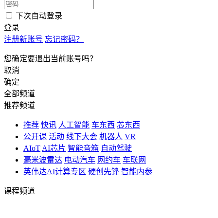
下次自动登录
登录
注册新账号
忘记密码？
您确定要退出当前账号吗？
取消
确定
全部频道
推荐频道
推荐
快讯
人工智能
车东西
芯东西
公开课
活动
线下大会
机器人
VR
AIoT
AI芯片
智能音箱
自动驾驶
毫米波雷达
电动汽车
网约车
车联网
英伟达AI计算专区
硬创先锋
智能内参
课程频道