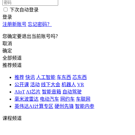
下次自动登录
登录
注册新账号
忘记密码？
您确定要退出当前账号吗？
取消
确定
全部频道
推荐频道
推荐
快讯
人工智能
车东西
芯东西
公开课
活动
线下大会
机器人
VR
AIoT
AI芯片
智能音箱
自动驾驶
毫米波雷达
电动汽车
网约车
车联网
英伟达AI计算专区
硬创先锋
智能内参
课程频道