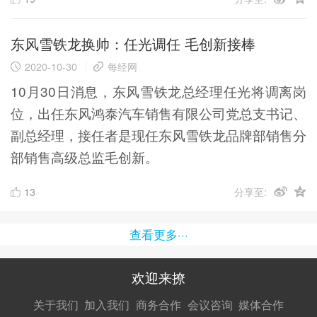
东风雪铁龙换帅：任光调任 毛创新接棒
2020-10-30
每经网
10月30日消息，东风雪铁龙总经理任光将调离岗
位，出任东风鸿泰汽车销售有限公司党总支书记、
副总经理，接任者是现任东风雪铁龙品牌部销售分
部销售高级总监毛创新。
13
分享至:
查看更多···
欢迎来撩
扫码加我直
扫码加我直
扫码加我直
关于我们
加入我们
商务合作
会议咨询
媒体合作
接扔简历
接开聊
接开聊