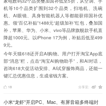
家电数码32个品类叠加国补低至5折，从空调、手
机等10个品类扩围到32个品类，扫地机、洗碗
机、AI眼镜、具身智能机器人等都能获得国补优
惠。领“百亿补贴”1488元“超级加补”红包，叠加国
补，苹果、华为、小米、vivo等品牌旗舰款手机直
降超1000元。以iPhone 17为例，补贴后低至499
9元。
今年天猫618还开启AI购物。用户打开淘宝App底
部“消息”栏，点击“淘宝AI购物助手”，和AI对话，
咨询618大促活动安排、AI试穿服饰商品，还能一
键汇总优惠信息，生成省钱方案。
18
分享至:
小米“龙虾”开启PC、Mac、有屏音箱多终端封