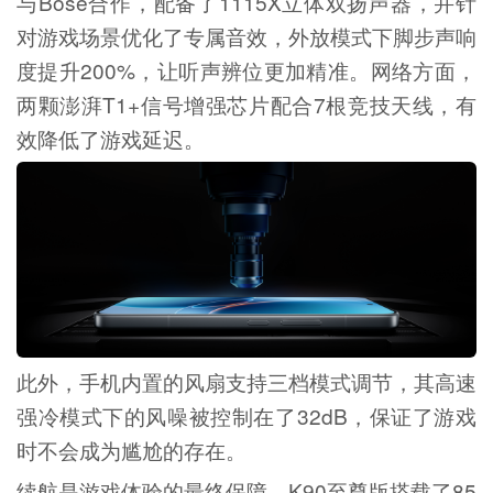
与Bose合作，配备了1115X立体双扬声器，并针
对游戏场景优化了专属音效，外放模式下脚步声响
度提升200%，让听声辨位更加精准。网络方面，
两颗澎湃T1+信号增强芯片配合7根竞技天线，有
效降低了游戏延迟。
此外，手机内置的风扇支持三档模式调节，其高速
强冷模式下的风噪被控制在了32dB，保证了游戏
时不会成为尴尬的存在。
续航是游戏体验的最终保障。K90至尊版搭载了85