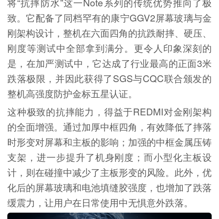
将“抗摔防水”这一Note系列的传统优势推向了极
致。它配备了同档罕有的康宁GGV2屏幕玻璃与金
刚架构设计，整机在六面四角的抗跌耐摔、硬压、
刚度等测试中全部拿到满分。更令人印象深刻的
是，在加严测试中，它达成了行业最高的正面3米
跌落极限，并因此获得了SGS与CQC联合颁发的
整机高强度防护金标五星认证。
这种极致的抗摔能力，得益于REDMI对金刚架构
的全面增强。通过加厚中框四角，有效降低了摔落
时形变对屏幕和主板的影响；加强的中框金属压铸
支架，进一步提升了机身刚度；而小型化主板设
计，则在碰撞中减少了主板形变的风险。此外，优
化后的屏幕玻璃和电池填缝胶强度，也增加了跌落
缓震力，让用户在日常使用中无惧意外跌落。