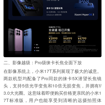
二、影像越级：Pro级徕卡长焦全面下放
在影像系统上，小米17T系列展现了极大的诚意。
两款机型均配备了Pro同款的徕卡5X潜望长焦镜
头，支持5倍光学变焦和10倍无损变焦，并拥有f/
3.0大光圈。这意味着即便购买价格更亲民的小米1
7T标准版，用户也能享受到清晰的远摄拍照体