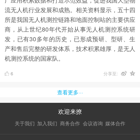
流无人机行业发展和成熟。相关资料显示，五十四
所是我国无人机测控链路和地面控制站的主要供应
商，从上世纪80年代开始从事无人机测控系统研
发，已有30多年的历史，已形成预研、型研、生
产和售后完整的研发体系，技术积累雄厚，是无人
机测控系统的国家队。
6
分享至:
查看更多···
欢迎来撩
扫码加我直
扫码加我直
扫码加我直
关于我们
加入我们
商务合作
会议咨询
媒体合作
接扔简历
接开聊
接开聊