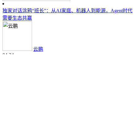
独家对话涂鸦“班长”：从AI家庭、机器人到能源，Agent时代
需要生态共赢
云鹏
04-24
评论
暴走30000步！我在85万平米的家博会里，挖出了AI家居的“真
心脏”