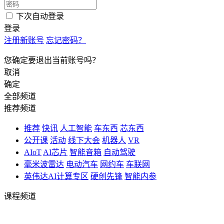
下次自动登录
登录
注册新账号
忘记密码？
您确定要退出当前账号吗？
取消
确定
全部频道
推荐频道
推荐
快讯
人工智能
车东西
芯东西
公开课
活动
线下大会
机器人
VR
AIoT
AI芯片
智能音箱
自动驾驶
毫米波雷达
电动汽车
网约车
车联网
英伟达AI计算专区
硬创先锋
智能内参
课程频道