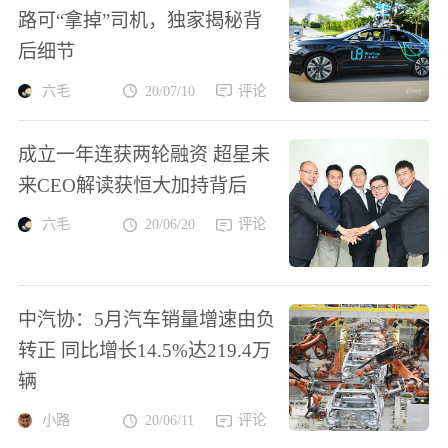
路可“拿掉”司机，独家揭秘背
后细节
六毛
20/07/10
评论
成立一年连获两轮融资 超星未
来CEO解读获恒大加持背后
六毛
20/06/20
评论
中汽协：5月汽车销量增速由负
转正 同比增长14.5%达219.4万
辆
小路
20/06/11
评论