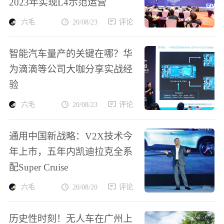
2023年实现L4示范运营
六毛
20/08/23
评论
智能汽车量产的关键在哪？华
为滴滴等公司大咖分享实战经
验
六毛
20/08/23
评论
通用中国新战略：V2X技术今
年上市，五年内凯迪拉克全系
配Super Cruise
六毛
20/08/20
评论
历史性时刻！无人车在广州上