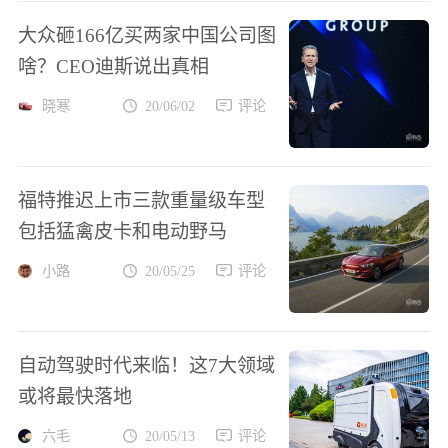
大众砸166亿买两家中国公司图
啥？CEO迪斯说出真相
晓寒
20/06/02
评论
福特推迟上市三款重量级车型
包括猛禽皮卡和电动野马
小路
20/05/25
评论
自动驾驶时代来临！这7大领域
或将最快落地
六毛
20/05/13
评论