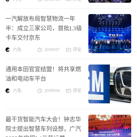
一汽解放布局智慧物流一年
半：成立三家公司，首批L3级
卡车交付京东
六毛
20/09/07
评论
通用本田官宣结盟！将共享燃
油和电动车平台
六毛
20/09/04
评论
最干货智能汽车大会！钟志华
院士提出智慧车列设想，广汽