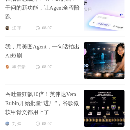
千问的新功能，让Agent全程陪
跑
江 宇
08-07
我，用美图Agent，一句话拍出
AI短剧
毕 伟豪
08-07
吞吐量狂飙10倍！英伟达Vera
Rubin开始批量“进厂”，谷歌微
软甲骨文都用上了
刘 煜
08-07