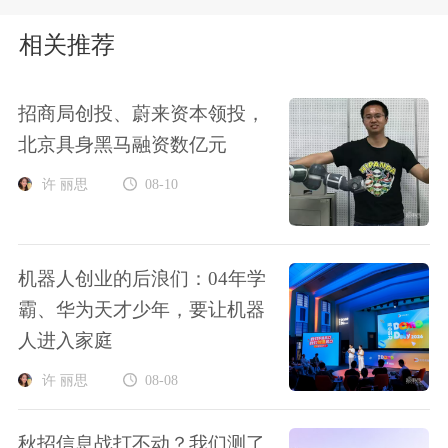
相关推荐
招商局创投、蔚来资本领投，
北京具身黑马融资数亿元
许 丽思
08-10
机器人创业的后浪们：04年学
霸、华为天才少年，要让机器
人进入家庭
许 丽思
08-08
秋招信息战打不动？我们测了