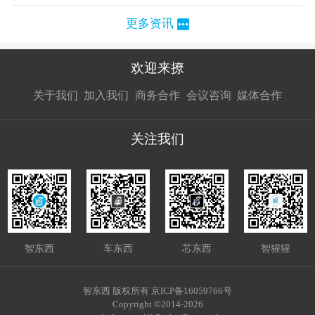
更多资讯
欢迎来撩
扫码加我直
扫码加我直
扫码加我直
关于我们
加入我们
商务合作
会议咨询
媒体合作
接扔简历
接开聊
接开聊
关注我们
智东西
车东西
芯东西
智猩猩
智东西 版权所有 京ICP备16059766号
Copyright ©2014-2026