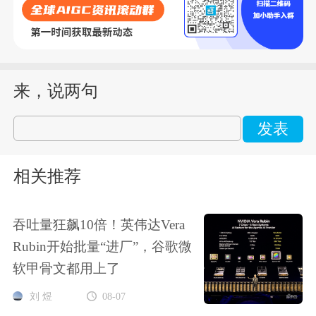
来，说两句
发表
相关推荐
吞吐量狂飙10倍！英伟达Vera
Rubin开始批量“进厂”，谷歌微
软甲骨文都用上了
刘 煜
08-07