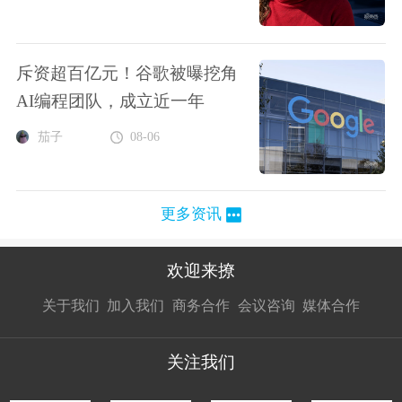
斥资超百亿元！谷歌被曝挖角
AI编程团队，成立近一年
茄子
08-06
更多资讯
欢迎来撩
扫码加我直
扫码加我直
扫码加我直
关于我们
加入我们
商务合作
会议咨询
媒体合作
接扔简历
接开聊
接开聊
关注我们