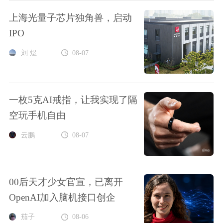
上海光量子芯片独角兽，启动
IPO
刘 煜
08-07
一枚5克AI戒指，让我实现了隔
空玩手机自由
云鹏
08-07
00后天才少女官宣，已离开
OpenAI加入脑机接口创企
茄子
08-06