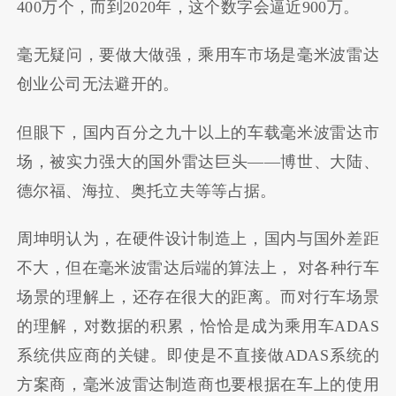
400万个，而到2020年，这个数字会逼近900万。
毫无疑问，要做大做强，乘用车市场是毫米波雷达
创业公司无法避开的。
但眼下，国内百分之九十以上的车载毫米波雷达市
场，被实力强大的国外雷达巨头——博世、大陆、
德尔福、海拉、奥托立夫等等占据。
周坤明认为，在硬件设计制造上，国内与国外差距
不大，但在毫米波雷达后端的算法上， 对各种行车
场景的理解上，还存在很大的距离。而对行车场景
的理解，对数据的积累，恰恰是成为乘用车ADAS
系统供应商的关键。即使是不直接做ADAS系统的
方案商，毫米波雷达制造商也要根据在车上的使用