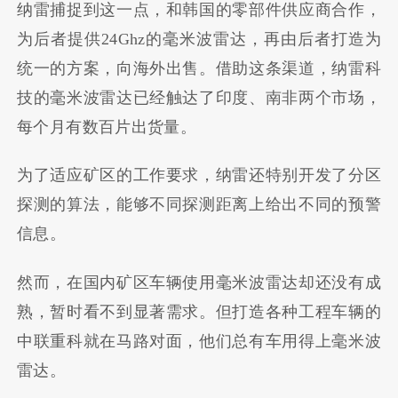
纳雷捕捉到这一点，和韩国的零部件供应商合作，
为后者提供24Ghz的毫米波雷达，再由后者打造为
统一的方案，向海外出售。借助这条渠道，纳雷科
技的毫米波雷达已经触达了印度、南非两个市场，
每个月有数百片出货量。
为了适应矿区的工作要求，纳雷还特别开发了分区
探测的算法，能够不同探测距离上给出不同的预警
信息。
然而，在国内矿区车辆使用毫米波雷达却还没有成
熟，暂时看不到显著需求。但打造各种工程车辆的
中联重科就在马路对面，他们总有车用得上毫米波
雷达。