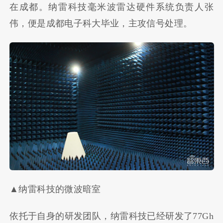
在成都。纳雷科技毫米波雷达硬件系统负责人张
伟，便是成都电子科大毕业，主攻信号处理。
▲纳雷科技的微波暗室
依托于自身的研发团队，纳雷科技已经研发了77Gh