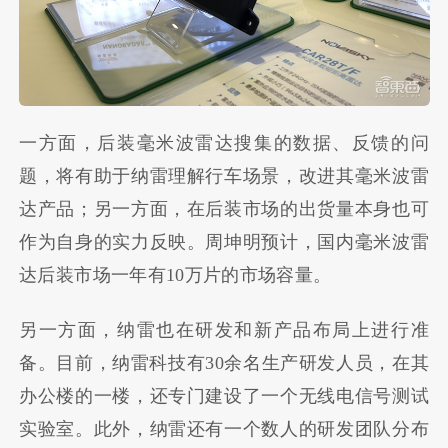
一方面，后装毫米波雷达搜集的数据、反馈的问
题，将有助于纳雷理解行车场景，改进其毫米波雷
达产品；另一方面，在后装市场的出货量本身也可
作为自身的实力反映。周坤明预计，国内毫米波雷
达后装市场一年有10万片的市场容量。
另一方面，纳雷也在研发和新产品布局上进行准
备。目前，纳雷科技有30余名生产研发人员，在其
办公楼的一楼，还专门建设了一个无线电信号测试
实验室。此外，纳雷还有一个数人的研发团队分布