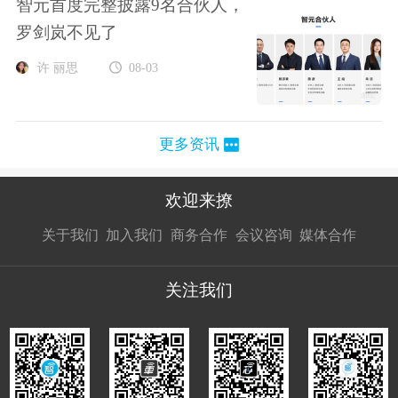
智元首度完整披露9名合伙人，
罗剑岚不见了
许 丽思
08-03
更多资讯
欢迎来撩
扫码加我直
扫码加我直
扫码加我直
关于我们
加入我们
商务合作
会议咨询
媒体合作
接扔简历
接开聊
接开聊
关注我们