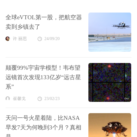
全球eVTOL第一股，把航空器
卖到乡镇去了
许 丽思
24/09/20
颠覆99%宇宙学模型！韦布望
远镜首次发现133亿岁“远古星
系”
崔馨戈
23/02/23
天问一号火星着陆，比NASA
早发7天为何晚到3个月？真相
是…