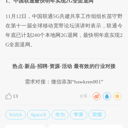
1、中国联通最快明年实现2G全面退网
11月12日，中国联通5G共建共享工作组组长苗守野
在第十一届全球移动宽带论坛演讲时表示，联通今
年底已计划240个本地网2G退网，最快明年底实现2
G全面退网。
热点·新品·招聘·资源·活动 最有效的行业对接
需求对接：微信添加“hawkren001”
13
分享：
NASA
SpaceX
华为
苹果
荣耀