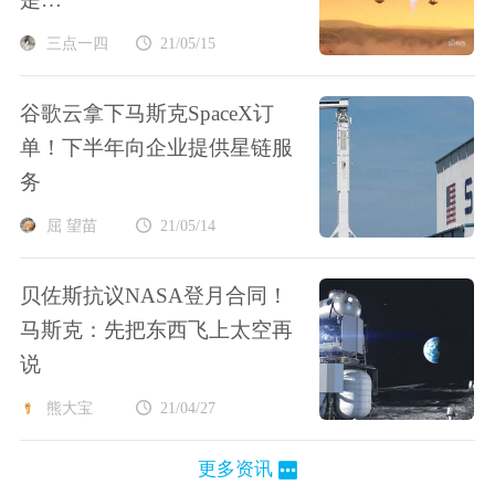
三点一四
21/05/15
谷歌云拿下马斯克SpaceX订
单！下半年向企业提供星链服
务
屈 望苗
21/05/14
贝佐斯抗议NASA登月合同！
马斯克：先把东西飞上太空再
说
熊大宝
21/04/27
更多资讯