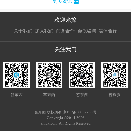
更多资讯
欢迎来撩
扫码加我直
扫码加我直
扫码加我直
关于我们
加入我们
商务合作
会议咨询
媒体合作
接扔简历
接开聊
接开聊
关注我们
智东西
车东西
芯东西
智猩猩
智东西 版权所有 京ICP备16059766号
Copyright ©2014-2026
zhidx.com. All Rights Reserved