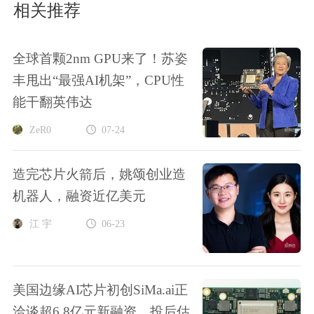
相关推荐
全球首颗2nm GPU来了！苏姿
丰甩出“最强AI机架”，CPU性
能干翻英伟达
ZeR0
07-24
造完芯片火箭后，姚颂创业造
机器人，融资近亿美元
江 宇
06-23
美国边缘AI芯片初创SiMa.ai正
洽谈超6.8亿元新融资，投后估