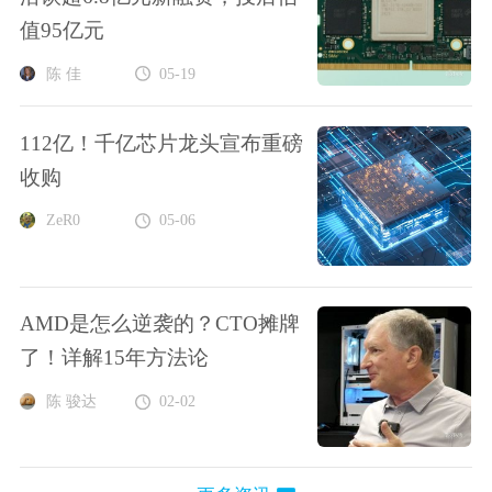
值95亿元
陈 佳
05-19
112亿！千亿芯片龙头宣布重磅
收购
ZeR0
05-06
AMD是怎么逆袭的？CTO摊牌
了！详解15年方法论
陈 骏达
02-02