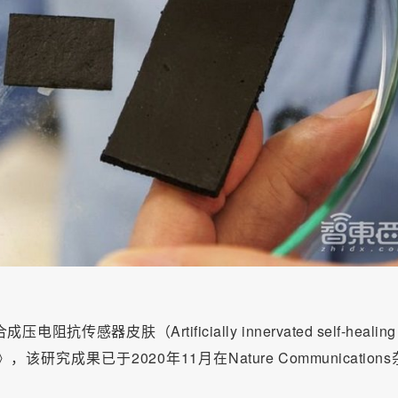
肤（Artificially innervated self-healing 
 skins）》，该研究成果已于2020年11月在Nature Communication