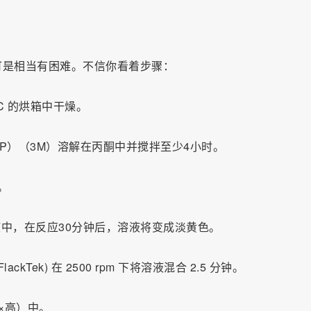
可是相当有困难。不信你看着步骤：
0 °C 的烘箱中干燥。
HFP）（3M）溶解在丙酮中并搅拌至少4小时。
。
到搅拌溶液中，在反应30分钟后，溶液将变成淡黄色。
ackTek) 在 2500 rpm 下将溶液混合 2.5 分钟。
长×高）中。