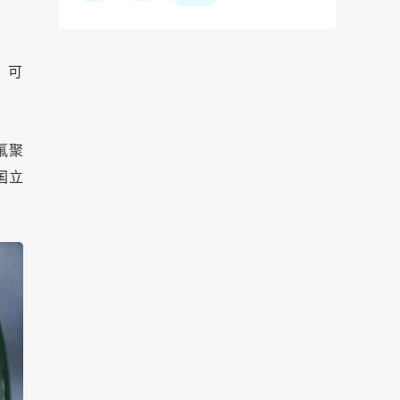
，可
含氟聚
坡国立