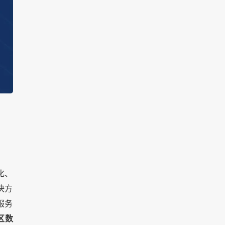
化、
决方
服务
区数