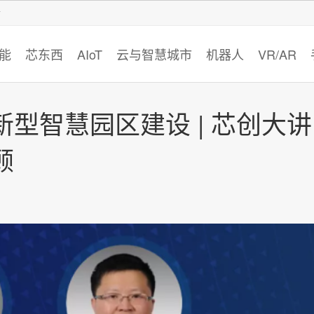
智猩猩
能
芯东西
AIoT
云与智慧城市
机器人
VR/AR
型智慧园区建设 | 芯创大讲
顾