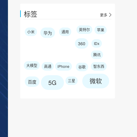
标签
更多
英特尔
苹果
小米
通用
华为
360
IDx
腾讯
大模型
高通
iPhone
智东西
谷歌
微软
5G
三星
百度