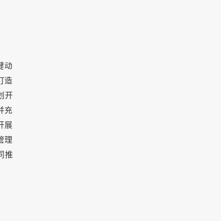
键动
打造
划开
并充
开展
管理
同推