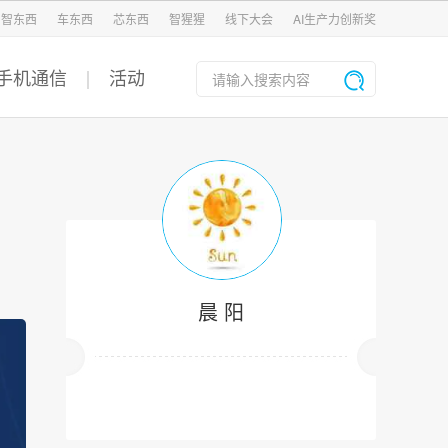
智东西
车东西
芯东西
智猩猩
线下大会
AI生产力创新奖
手机通信
活动
晨 阳