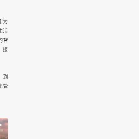
’为
生活
的智
。接
、到
化管