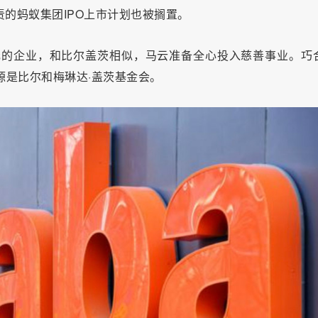
责的蚂蚁集团IPO上市计划也被搁置。
美元的企业，和比尔盖茨相似，马云准备全心投入慈善事业。巧
源是比尔和梅琳达·盖茨基金会。