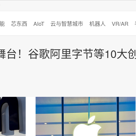
智猩猩
能
芯东西
AIoT
云与智慧城市
机器人
VR/AR
舞台！谷歌阿里字节等10大