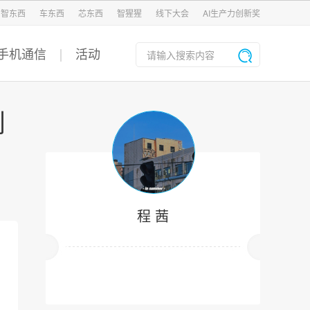
智东西
车东西
芯东西
智猩猩
线下大会
AI生产力创新奖
手机通信
活动
创
程 茜