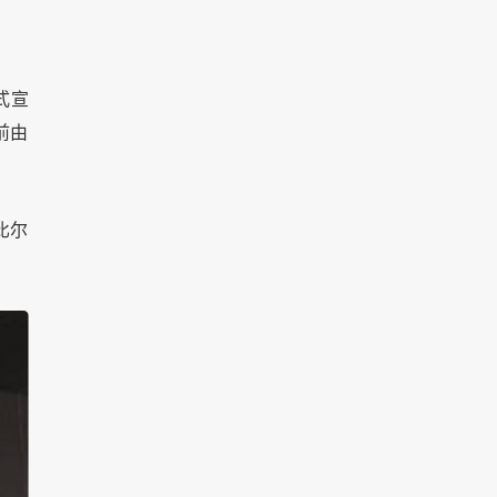
式宣
前由
比尔