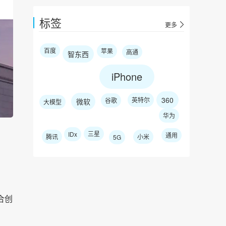
标签
更多
百度
苹果
高通
智东西
iPhone
360
英特尔
谷歌
微软
大模型
华为
三星
IDx
通用
腾讯
小米
5G
合创