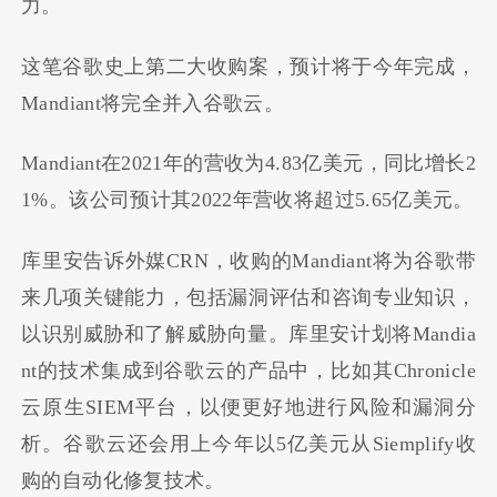
力。
这笔谷歌史上第二大收购案，预计将于今年完成，
Mandiant将完全并入谷歌云。
Mandiant在2021年的营收为4.83亿美元，同比增长2
1%。该公司预计其2022年营收将超过5.65亿美元。
库里安告诉外媒CRN，收购的Mandiant将为谷歌带
来几项关键能力，包括漏洞评估和咨询专业知识，
以识别威胁和了解威胁向量。库里安计划将Mandia
nt的技术集成到谷歌云的产品中，比如其Chronicle
云原生SIEM平台，以便更好地进行风险和漏洞分
析。谷歌云还会用上今年以5亿美元从Siemplify收
购的自动化修复技术。