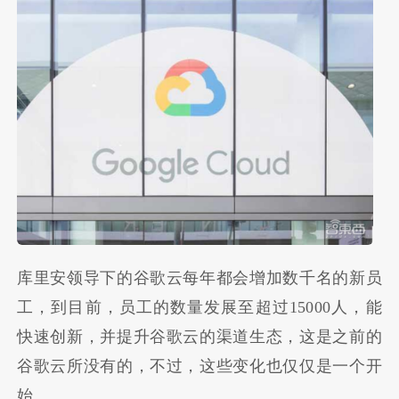
库里安领导下的谷歌云每年都会增加数千名的新员
工，到目前，员工的数量发展至超过15000人，能
快速创新，并提升谷歌云的渠道生态，这是之前的
谷歌云所没有的，不过，这些变化也仅仅是一个开
始。