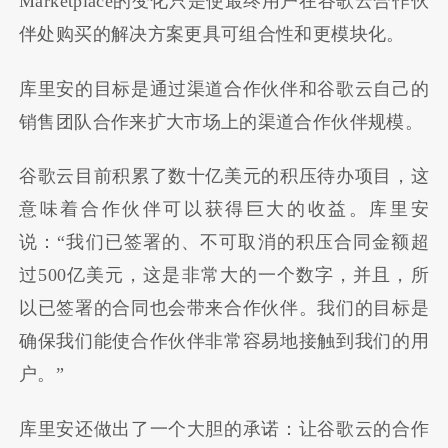
Marketplace的变化只是使最终用户在谷歌云合作伙
伴处购买的解决方案更具可组合性和更模块化。
库里安的目标是通过渠道合作伙伴和谷歌云自己的
销售团队合作来扩大市场上的渠道合作伙伴规模。
谷歌云目前积累了数十亿美元的积压待办项目，这
意味着合作伙伴可以获得巨大的收益。库里安
说：“我们已签署的、不可取消的积压合同金额超
过500亿美元，这是非常大的一个数字，并且，所
以已签署的合同也会带来合作伙伴。我们的目标是
确保我们能使合作伙伴非常容易地接触到我们的用
户。”
库里安还做出了一个大胆的承诺：让谷歌云的合作