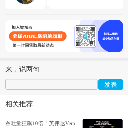
来，说两句
发表
相关推荐
吞吐量狂飙10倍！英伟达Vera