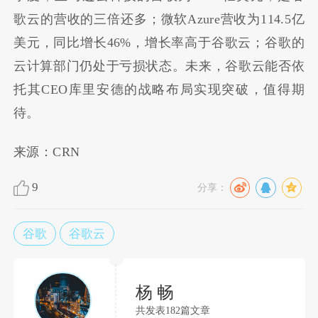
歌云的营收的三倍还多；微软Azure营收为114.5亿
美元，同比增长46%，增长率高于谷歌云；谷歌的
云计算部门仍处于亏损状态。未来，谷歌云能否依
托其CEO库里安德的战略布局实现突破，值得期
待。
来源：CRN
9
分享：
谷歌
谷歌云
杨 畅
共发表182篇文章