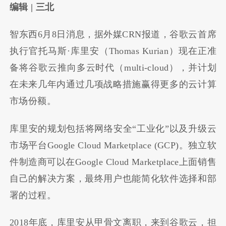
编辑 | 三北
智东西6月8日消息，据外媒CRN报道，谷歌云首席
执行官托马斯·库里安（Thomas Kurian）现在正准
备将谷歌云推向多云时代（multi-cloud），并计划
在未来几年内通过几项战略措施赢得更多的云计算
市场份额。
库里安的规划包括将网络安全“工业化”以及升级云
市场平台Google Cloud Marketplace (GCP)。独立软
件制造商可以在Google Cloud Marketplace上面销售
自己的解决方案，最终用户也能简化软件选择和部
署的过程。
2018年底，库里安从甲骨文离职，来到谷歌云，担