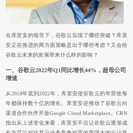
在库里安的领导下，谷歌云实现了哪些突破？库里
安正在推进的两方面策略是出于哪些考虑？又会给
谷歌云未来的发展带来什么样的影响？
一、谷歌云2022年Q1同比增长44%，超母公司
增速
从2018年底到2022年，库里安使谷歌云的年营收每
年都保持数十亿的增长。库里安还推动了谷歌云向
渠道合作伙伴开放Google Cloud Marketplace。CRN
指出从上述变化来看，库里安不仅让谷歌云逐渐成
长为可以对抗其云业务竞争对手的更强大的云计算