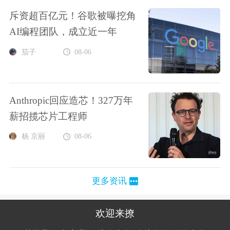
斥资超百亿元！谷歌被曝挖角
AI编程团队，成立近一年
茄子
08-06
Anthropic回应造芯！327万年
薪招揽芯片工程师
杨 京丽
08-06
更多资讯
欢迎来撩
扫码加我直
扫码加我直
扫码加我直