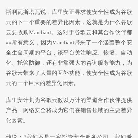
斯利瓦斯塔瓦说，库里安正寻求使安全性成为谷歌
云的下一个重要的差异化因素，这就是为什么谷歌
云要收购Mandiant。这对于谷歌云和其合作伙伴都
非常有意义，因为Mandiant带来了一个涵盖整个安
全生命周期的平台，该平台关注响应、恢复、自动
化、托管防御，还有非常强大的咨询服务能力，为
谷歌云带来了大量的互补功能，使安全性成为谷歌
云的一个巨大的差异化因素。
库里安计划为谷歌云数以万计的渠道合作伙伴提供
产品，网络安全将成为它们在销售领域的主要差异
化因素。
他说：“我们不是一家托管安全服务公司。我们希