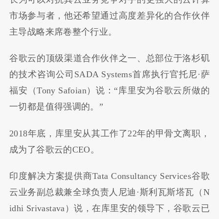
市场参与者，他还希望通过高度差异化的合作伙伴
主导战略来席卷整个行业。
谷歌云的顶级渠道合作伙伴之一、总部位于洛杉矶
的技术咨询公司SADA Systems首席执行官托尼·萨
福安（Tony Safoian）说：“库里安为谷歌云所做的
一切都是值得强调的。”
2018年底，库里安从其工作了22年的甲骨文离职，
成为了谷歌云的CEO。
印度解决方案提供商Tata Consultancy Services谷歌
云业务副总裁兼全球负责人尼迪·斯利瓦斯塔瓦（N
idhi Srivastava）说，在库里安的领导下，谷歌云已