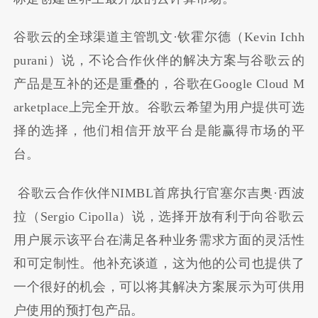
谷歌云的全球渠道主管凯文·钦霍尔德（Kevin Ichh
purani）说，不论合作伙伴的解决方案与谷歌云的
产品是互补的还是重叠的，谷歌在Google Cloud M
arketplace上完全开放。谷歌云希望为用户提供可选
择的选择，他们相信开放平台是能赢得市场的平
台。
谷歌云合作伙伴NIMBL首席执行官塞尔吉奥·西波
拉（Sergio Cipolla）说，选择开放有利于向谷歌云
用户展示该平台在满足各种业务需求方面的灵活性
和可定制性。他补充谈道，这为他的公司也提供了
一个很好的机会，可以将其解决方案展示为可供用
户使用的预打包产品。