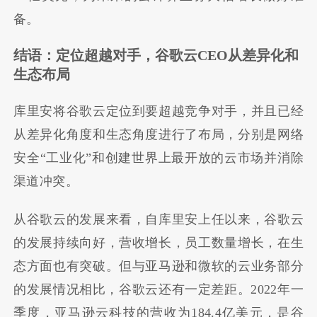
备。
结语：定位超越对手，谷歌云CEO从差异化和
生态布局
库里安将谷歌云定位到要超越竞争对手，并且已经
从差异化角度和生态角度进行了布局，分别是网络
安全“工业化”和创建世界上最开放的云市场并消除
渠道冲突。
从谷歌云的发展来看，自库里安上任以来，谷歌云
的发展持续向好，营收增长，员工数量增长，在生
态方面也有突破。但与亚马逊和微软的云业务部分
的发展情况相比，谷歌云还有一定差距。2022年一
季度，亚马逊云科技的营收为184.4亿美元，是谷