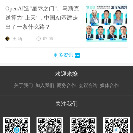
OpenAI造“星际之门”、马斯克
送算力“上天”，中国AI基建走
出了一条什么路？
王 涵
07-06
更多资讯
欢迎来撩
扫码加我直
扫码加我直
扫码加我直
关于我们
加入我们
商务合作
会议咨询
媒体合作
接扔简历
接开聊
接开聊
关注我们