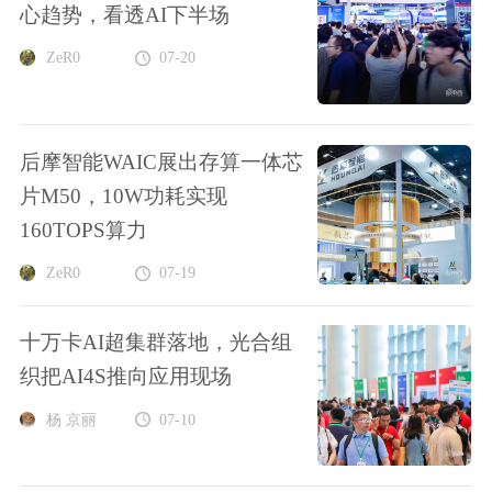
心趋势，看透AI下半场
ZeR0
07-20
后摩智能WAIC展出存算一体芯
片M50，10W功耗实现
160TOPS算力
ZeR0
07-19
十万卡AI超集群落地，光合组
织把AI4S推向应用现场
杨 京丽
07-10