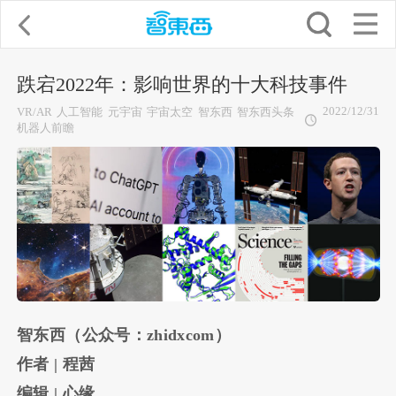
跌宕2022年：影响世界的十大科技事件
2022/12/31
VR/AR
人工智能
元宇宙
宇宙太空
智东西
智东西头条
机器人前瞻
智东西（公众号：zhidxcom）
作者 | 程茜
编辑 | 心缘