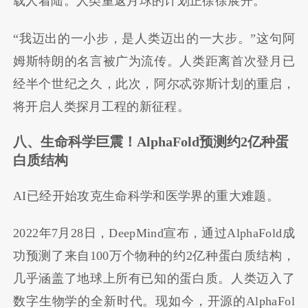
载人着陆。人类重返月球的计划正徐徐展开。
“我迈出的一小步，是人类迈出的一大步。”这句阿
姆斯特朗的名言被广为流传。人类距离首次登月已
经半个世纪之久，此次，阿尔忒弥斯计划的重启，
将开启人类探月工程的新征程。
八、生命科学巨震！
AlphaFold
预测约
2
亿种蛋
白质结构
AI已经开始攻克生命科学和医学界的重大难题。
2022年7月28日，DeepMind宣布，通过AlphaFold成
功预测了来自100万个物种的约2亿种蛋白质结构，
几乎涵盖了地球上所有已知的蛋白质。人类迈入了
数字生物学的全新时代。现如今，开源的AlphaFol