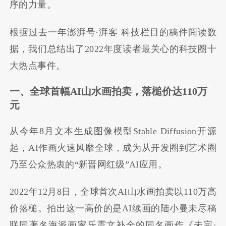
序的力量。
根据过去一年澎湃号·湃客 科技栏目的稿件阅读数
据，我们总结出了2022年度读者最关心的科技圈十
大热点事件。
一、全球首幅AI山水画拍卖，落槌价达110万
元
从今年8月文本生成图像模型Stable Diffusion开源
起，AI作画火速风靡全球，成为从开发圈到艺术圈
乃至公众热衷的“新晋网红级”AI应用。
2022年12月8日，全球首次AI山水画拍卖以110万高
价落槌。拍出这一高价的是AI续画的陆小曼未尽稿
联同著名海派画家乐震文补全的同名画作《未完·