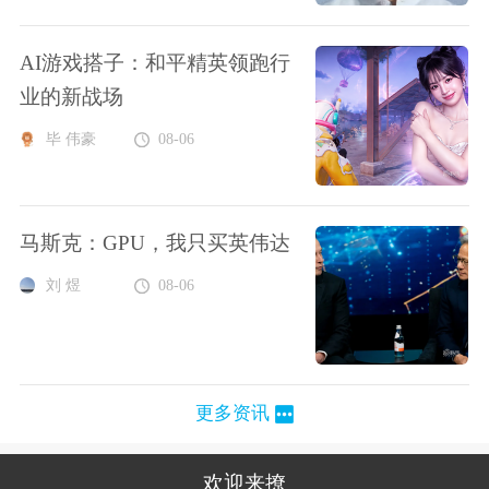
AI游戏搭子：和平精英领跑行
业的新战场
毕 伟豪
08-06
马斯克：GPU，我只买英伟达
刘 煜
08-06
更多资讯
欢迎来撩