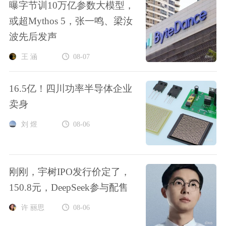
曝字节训10万亿参数大模型，
或超Mythos 5，张一鸣、梁汝
波先后发声
王 涵
08-07
16.5亿！四川功率半导体企业
卖身
刘 煜
08-06
刚刚，宇树IPO发行价定了，
150.8元，DeepSeek参与配售
许 丽思
08-06