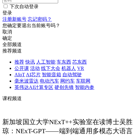
下次自动登录
登录
注册新账号
忘记密码？
您确定要退出当前账号吗？
取消
确定
全部频道
推荐频道
推荐
快讯
人工智能
车东西
芯东西
公开课
活动
线下大会
机器人
VR
AIoT
AI芯片
智能音箱
自动驾驶
毫米波雷达
电动汽车
网约车
车联网
英伟达AI计算专区
硬创先锋
智能内参
课程频道
新加坡国立大学NExT++实验室在读博士吴胜
琼：NExT-GPT——端到端通用多模态大语言