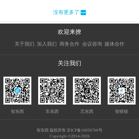
没有更多了
欢迎来撩
扫码加我直
扫码加我直
扫码加我直
关于我们
加入我们
商务合作
会议咨询
媒体合作
接扔简历
接开聊
接开聊
关注我们
智东西
车东西
芯东西
智猩猩
智东西 版权所有 京ICP备16059766号
Copyright ©2014-2026