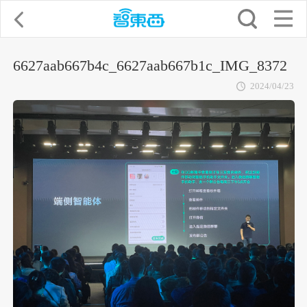
6627aab667b4c_6627aab667b1c_IMG_8372
2024/04/23