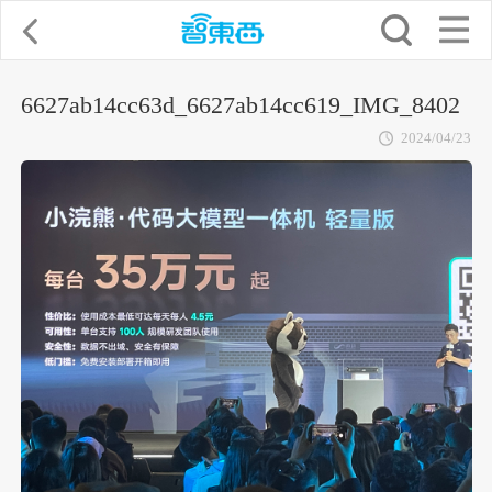
6627ab14cc63d_6627ab14cc619_IMG_8402
2024/04/23