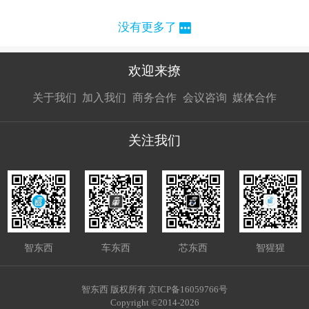
没有更多了
欢迎来撩
扫码加我直
扫码加我直
扫码加我直
关于我们
加入我们
商务合作
会议咨询
媒体合作
接扔简历
接开聊
接开聊
关注我们
智东西
车东西
芯东西
智猩猩
智东西 版权所有 京ICP备16059766号
Copyright ©2014-2026