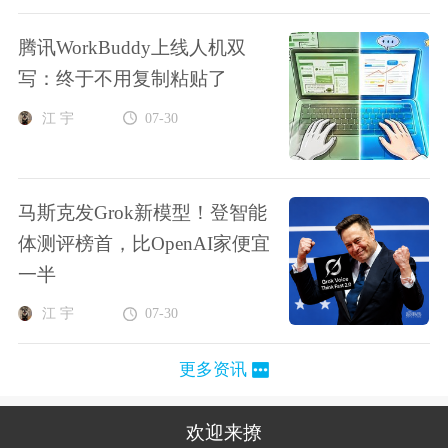
腾讯WorkBuddy上线人机双
写：终于不用复制粘贴了
江 宇
07-30
马斯克发Grok新模型！登智能
体测评榜首，比OpenAI家便宜
一半
江 宇
07-30
更多资讯
欢迎来撩