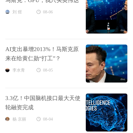
马斯克：GPU，我只买英伟达
刘 煜
08-06
AI支出暴增2013%！马斯克原
来在给黄仁勋“打工”？
李水青
08-05
3.3亿！中国脑机接口最大天使
轮融资完成
杨 京丽
08-04