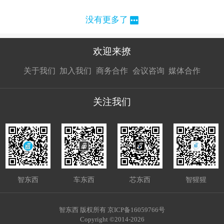
没有更多了
欢迎来撩
扫码加我直
扫码加我直
扫码加我直
关于我们
加入我们
商务合作
会议咨询
媒体合作
接扔简历
接开聊
接开聊
关注我们
智东西
车东西
芯东西
智猩猩
智东西 版权所有 京ICP备16059766号
Copyright ©2014-2026