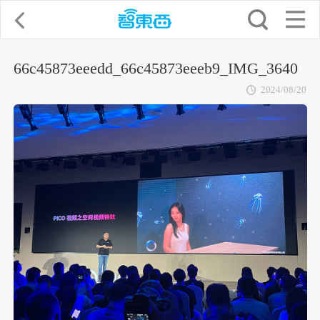
66c45873eeedd_66c45873eeeb9_IMG_3640
2024/08/20