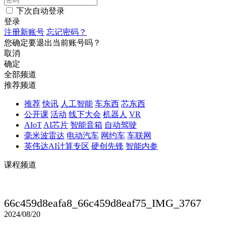
下次自动登录
登录
注册新账号
忘记密码？
您确定要退出当前账号吗？
取消
确定
全部频道
推荐频道
推荐
快讯
人工智能
车东西
芯东西
公开课
活动
线下大会
机器人
VR
AIoT
AI芯片
智能音箱
自动驾驶
毫米波雷达
电动汽车
网约车
车联网
英伟达AI计算专区
硬创先锋
智能内参
课程频道
66c459d8eafa8_66c459d8eaf75_IMG_3767
2024/08/20