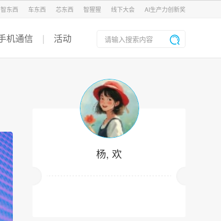
智东西
车东西
芯东西
智猩猩
线下大会
AI生产力创新奖
手机通信
活动
杨, 欢