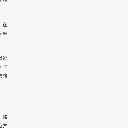
，在
型结
以辨
到了
情绪
，降
官方