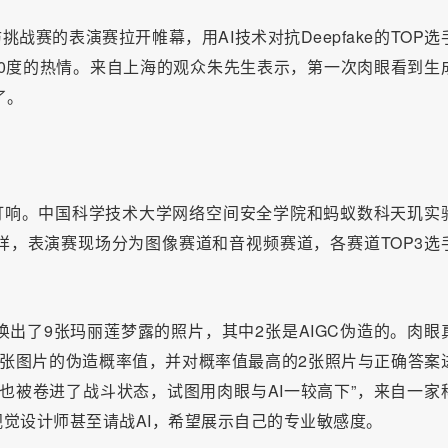
攻防挑战赛的表演赛拉开帷幕，用AI技术对抗Deepfake的TOP选
00度的热情。来自上海的观众朱先生表示，第一次肉眼看到生
了。
打响。中国科学技术大学网络空间安全学院和蚂蚁数科天玑实
，表演赛现场分为图像赛道和音视频赛道，各赛道TOP3选
出了9张玛丽莲梦露的照片，其中2张是AIGC伪造的。肉眼
张图片的伪造概率值，并对概率值最高的2张照片与正确答案
也被卷进了战斗状态，试图用肉眼与AI一较高下”，来自一家
觉设计师甚至请战AI，希望展示自己的专业敏感度。