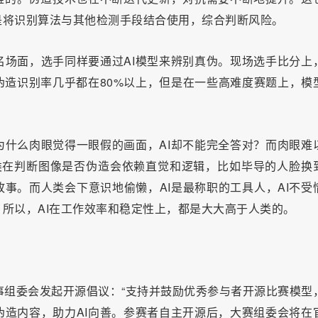
是将识别算法与其他检测手段结合使用，综合判断风险。
场面，选手同样要通过AI模型来辨别真伪。现场选手比分上
造识别率几乎都在80%以上，但是在一些高难度赛题上，模
什么肉眼觉得一眼假的画面，AI却不能完全答对？而肉眼难
类在判断图像是否伪造会依赖直觉和逻辑，比如毕导的人脸换
故事。而人类会下意识地偷懒，AI是最称职的工具人，AI不受
所以，AI在工作效率和稳定性上，都是大大高于人类的。
，赛事组委会发起开源倡议：“支持并鼓励优秀参与者开源比赛模型
造内容，助力AI向善。参赛者自主开源后，大赛组委会将在