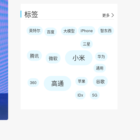
标签
更多
英特尔
iPhone
智东西
大模型
百度
三星
腾讯
小米
华为
微软
通用
谷歌
苹果
高通
360
IDx
5G