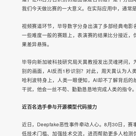
我们今天做比赛的一大意义。在实际应用中，通常
视频赛道环节，毕导数字分身出演了多部经典电影名
一些难度一般的赛题上，表演赛的结果比分接近，伪
果差异悬殊。
毕导向新加坡科技研究局天異教授发出灵魂拷问，为
别的画面，AI反而1秒识别？对此，周天異认为人
哈利波特身上，人类一眼便知，AI却不了解背后的
干扰，他会一丝不苟、勤勤恳恳地完成人类的指令。
近百名选手参与开源模型代码接力
近日，Deepfake恶性事件牵动人心。8月30日
低技术门槛、加强技术交流，进而帮助更多人检测伪