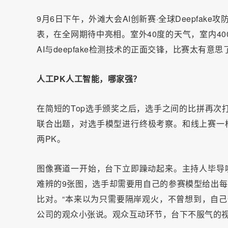
9月6日下午，外滩大会AI创新赛·全球Deepfake
表，在全网期待中亮相。室外40度的天气，室内4
AI与deepfake检测技术的正面交锋，比赛太有意思
人工
PK
人工智能
，
哪家强？
在简短的Top选手颁奖之后，选手之间的比拼再次
联合出题，对选手模型进行终极考察。和线上赛一样
两PK。
图像赛道一开始，台下立即躁动起来。主持人毕导唤
难辨的9张图，选手却需要用自己的参赛模型给出每
比对。“本来以为只需要隔岸观火，不曾想到，自己
公司的观众小张说。观众互动环节，台下不服气的视