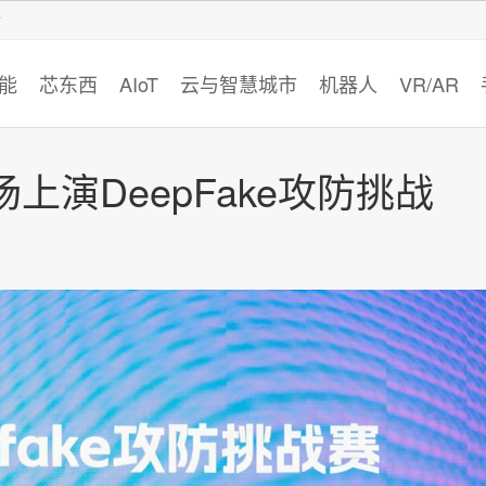
智猩猩
能
芯东西
AIoT
云与智慧城市
机器人
VR/AR
演DeepFake攻防挑战