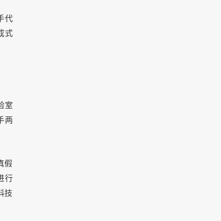
手代
成式
验室
手两
真假
进行
科技