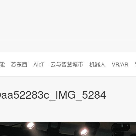
智猩猩
能
芯东西
AIoT
云与智慧城市
机器人
VR/AR
0aa52283c_IMG_5284