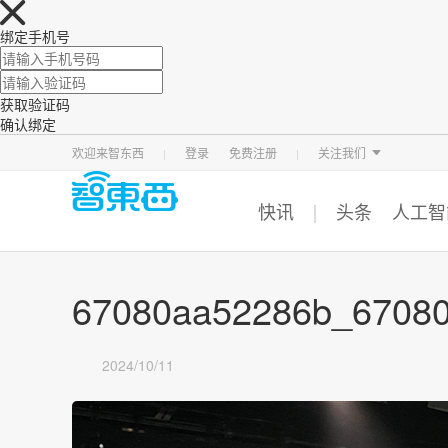
绑定手机号
获取验证码
确认绑定
智东西
车东西
芯东西
欢迎来智东西
登录
免费注册
关注我们
快讯
头条
人工智
67080aa52286b_6708
2024/10/11