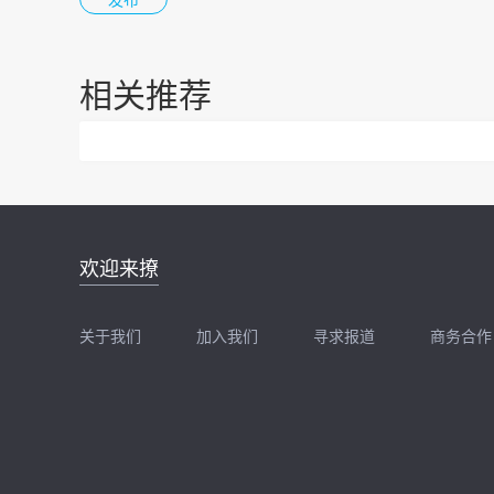
相关推荐
邮件地址：
欢迎来撩
news@zhidx.com
快把您的需求发给我
关于我们
加入我们
寻求报道
商务合作
扫码加我直接扔简历
扫码加我直接