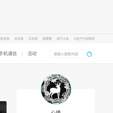
智东西
车东西
芯东西
智猩猩
线下大会
AI生产力创新奖
手机通信
活动
心缘