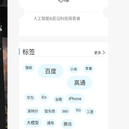
人工智能&前沿科技探索者
标签
更多
微软
苹果
小米
百度
高通
IDx
华为
iPhone
谷歌
5G
英特尔
智东西
360
三星
大模型
通用
腾讯