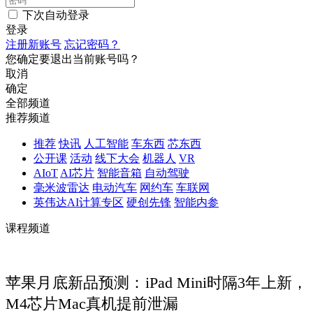
下次自动登录
登录
注册新账号
忘记密码？
您确定要退出当前账号吗？
取消
确定
全部频道
推荐频道
推荐
快讯
人工智能
车东西
芯东西
公开课
活动
线下大会
机器人
VR
AIoT
AI芯片
智能音箱
自动驾驶
毫米波雷达
电动汽车
网约车
车联网
英伟达AI计算专区
硬创先锋
智能内参
课程频道
苹果月底新品预测：iPad Mini时隔3年上新，
M4芯片Mac真机提前泄漏