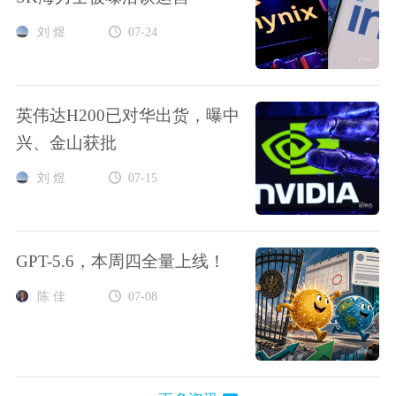
刘 煜
07-24
英伟达H200已对华出货，曝中
兴、金山获批
刘 煜
07-15
GPT-5.6，本周四全量上线！
陈 佳
07-08