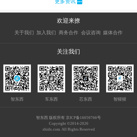
更多资讯
欢迎来撩
扫码加我直
扫码加我直
扫码加我直
关于我们
加入我们
商务合作
会议咨询
媒体合作
接扔简历
接开聊
接开聊
关注我们
智东西
车东西
芯东西
智猩猩
智东西 版权所有 京ICP备16059766号
Copyright ©2014-2026
zhidx.com. All Rights Reserved