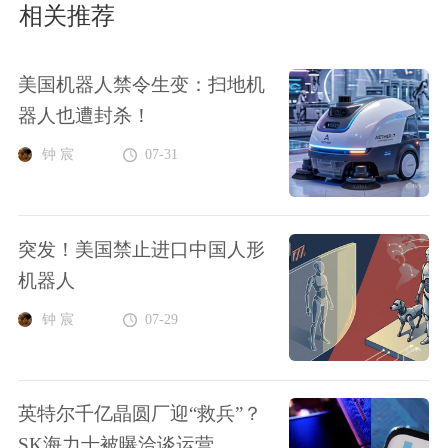
相关推荐
美国机器人禁令生变：扫地机
器人也遭封杀！
钟 宸
07-31
突发！美国禁止进口中国人形
机器人
钟 宸
07-29
英特尔千亿晶圆厂迎“救兵”？
SK海力士被曝洽谈运营