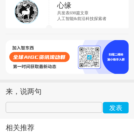
心缘
共发表698篇文章
人工智能&前沿科技探索者
来，说两句
发表
相关推荐