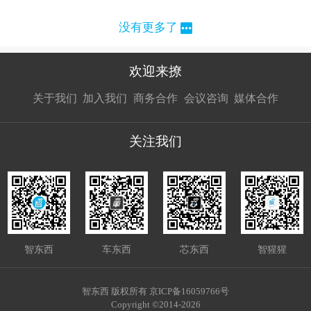
没有更多了
欢迎来撩
扫码加我直
扫码加我直
扫码加我直
关于我们
加入我们
商务合作
会议咨询
媒体合作
接扔简历
接开聊
接开聊
关注我们
智东西
车东西
芯东西
智猩猩
智东西 版权所有 京ICP备16059766号
Copyright ©2014-2026