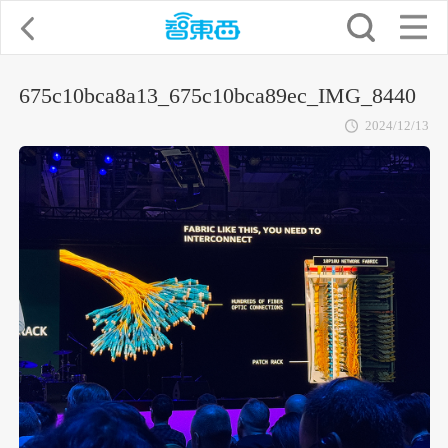
675c10bca8a13_675c10bca89ec_IMG_8440
2024/12/13