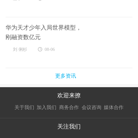
华为天才少年入局世界模型，
刚融资数亿元
刘 俐杉
08-06
更多资讯
欢迎来撩
扫码加我直
扫码加我直
扫码加我直
关于我们
加入我们
商务合作
会议咨询
媒体合作
接扔简历
接开聊
接开聊
关注我们