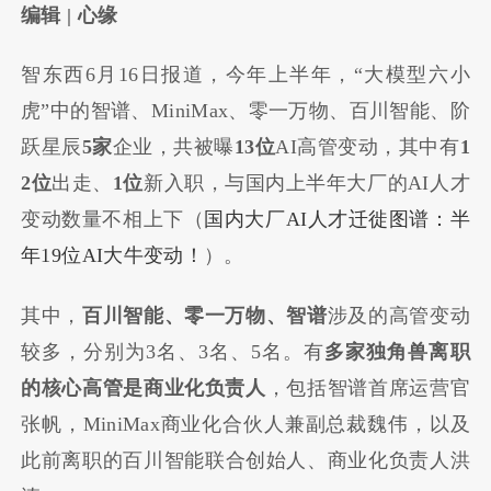
编辑 | 心缘
智东西6月16日报道，今年上半年，“大模型六小
虎”中的智谱、MiniMax、零一万物、百川智能、阶
跃星辰
5家
企业，共被曝
13位
AI高管变动，其中有
1
2位
出走、
1位
新入职，与国内上半年大厂的AI人才
变动数量不相上下（
国内大厂AI人才迁徙图谱：半
年19位AI大牛变动！
）。
其中，
百川智能、零一万物、智谱
涉及的高管变动
较多，分别为3名、3名、5名。有
多家独角兽离职
的核心高管是商业化负责人
，包括智谱首席运营官
张帆，MiniMax商业化合伙人兼副总裁魏伟，以及
此前离职的
百川智能联合创始人、商业化负责人洪