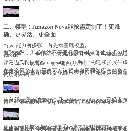
二、模型：Amazon Nova能按需定制了！更准
确、更灵活、更全面
Agent能力有多强，首先看基础模型。
说到模型，则必然绕不开亚马逊云科技的生成式AI模
型“货架”——全托管生成式AI应用构建服务Amazon B
edrock。
亚马逊云科技将Amazon Bedrock称作“构建和扩展生成
式AI agents最简单、最快速的方式”。
在这个平台上，用户可以选择来自不同供应商的多个
领先模型，定制数据，有应用安全护栏和负责任的分
析性AI检查器，能够优化成本、延迟、精度，构建和
调度agents。
论创新速度，过去12个月，Amazon Bedrock已经发布
超过170项功能和能力；论敏捷性，Amazon Bedrock是
首个提供无服务器DeepSeek-R1的大型云服务商。
亚马逊云科技还与Meta联手，助力初创公司在Llama上
构建AI应用，为30家北美创企提供每家最高20万美元
的亚马逊云科技积分，以及Meta和亚马逊云科技专家
的技术支持。该计划为期6个月，申请截止日期为今年