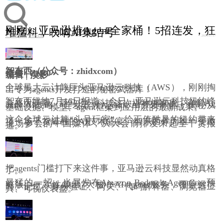
刚刚，亚马逊推Agent全家桶！5招连发，狂
堆猛料，吹响AI集结号
2025/07/17
人工智能
智东西
智东西头条
智东西（公众号：zhidxcom）
作者 | ZeR0
编辑 | 漠影
全球最大云计算巨头
亚马逊云科技（AWS）
，刚刚掏
出专为agents开发打造的秘密武器库！
智东西纽约7月16日报道，今日，亚马逊云科技纽约峰
会盛大开幕。亚马逊云科技这次堪称掏家底，详解Ag
entic AI战略，连发五大Agentic AI开发利器，揭秘从
基础设施、模型、agent框架到应用层的最新成果。
这个全球云计算“头号玩家”，
给正值酷暑的纽约带来
了一场干货爆棚的AI技术盛宴。
智东西作为唯一受邀
现场参会的中国媒体，从大会前排发来超全干货报
道。
把agents门槛打下来这件事，亚马逊云科技显然动真格
了。
最猛的一招，当属发布Amazon Bedrock AgentCore预
览版，一次性放出7大核心AI agents服务，覆盖运行
时、记忆、身份验证、网关、代码解释器、浏览器工
具、可视仪表盘。