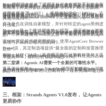
Nova模型现在提供了适用于任何专有模型系列的全面
模型定制功能套件，实现在整个模型开发生命周期中
定制模型的灵活性，包括预训练和后训练，包括微调
和校准，并支持参数高效微调（PEFT）和完全微调。
使用监督微调（SFT）、直接偏好优化（DPO）、近
端策略优化（PPO）、人类反馈强化学习（RLHF）、
持续预训练（CPT）、知识蒸馏等技术，客户可以创
建针对其用例优化的Nova模型。定制后，这些模型可
直接部署到Amazon Bedrock，无缝集成到agent系统和
其他AI应用中。
亚马逊也在训练自家模型，并针对特定的agent用例进
行优化。
Nova Act是一个经过训练的AI模型，用于在Web浏览
器中执行操作。客户可使用Nova Act SDK构建自己的
浏览器自动化agent。Nova Act SDK的增强功能将带来
额外的安全性和访问控制，帮助开发者将其原型投入
生产，并构建能在Web浏览器中可靠执行操作的agen
t。
该SDK现已提供研究预览版，使用AgentCore Browser
实现可扩展的云端浏览器执行。
Prasad说，其定制选项提供“最全面的定制和按需推理
定价”。
例如，MIT CSAIL（麻省理工学院计算机科学与人工
智能实验室）使用Nova定制选项，将材料生成的正确
率提高94%，材料分析错误率减少95%。
第二堂课：Agentic AI需要一个全新的可靠性水平。
亚马逊云科技Amazon Nova Act模型可构建在web浏览
器中执行操作的agents，为复杂的Ul交互量身定制，提
供细粒度的安全和访问控制特性，任务完成率超过9
0%。
三、框架：Strands Agents V1.0发布， 让Agents
更易协作