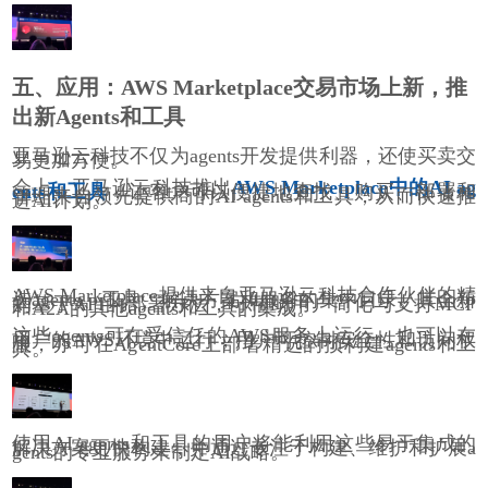
五、应用：AWS Marketplace交易市场上新，推
出新Agents和工具
亚马逊云科技不仅为agents开发提供利器，还使买卖交
易更加方便。
会上，亚马逊云科技推出
AWS Marketplace中的AI ag
ents和工具
，让客户可以便捷地查找、购买、部署和
管理来自领先提供商的AI agents和工具，从而快速推
进AI计划。
AWS Marketplace提供来自亚马逊云科技合作伙伴的精
选agents、工具、解决方案和服务的集中目录。其全新
的基于API的部署方法，可帮助用户简化与支持MCP
和A2A的其他agents和工具的集成。
这些agents可在受信任的AWS服务上运行，也可以在
用户的AWS环境中运行，用户可控制安全性和访问权
限，亦可在AgentCore上部署精选的预构建agents和工
具。
使用AI agents和工具的用户将能利用这些易于集成的
解决方案更快构建，并通过专注于构建、维护和扩展a
gents的专业服务来制定AI战略。