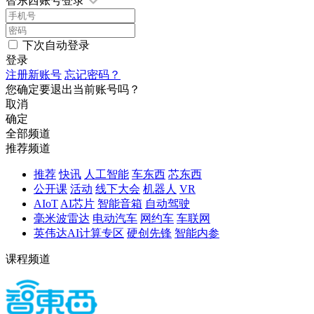
智东西账号登录
下次自动登录
登录
注册新账号
忘记密码？
您确定要退出当前账号吗？
取消
确定
全部频道
推荐频道
推荐
快讯
人工智能
车东西
芯东西
公开课
活动
线下大会
机器人
VR
AIoT
AI芯片
智能音箱
自动驾驶
毫米波雷达
电动汽车
网约车
车联网
英伟达AI计算专区
硬创先锋
智能内参
课程频道