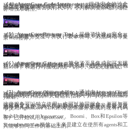
（4）AgentCore Code Interpreter：
提供安全的沙盒
环境来运行agents生成的代码，支持开发者使用特定实
例类型和会话属性自定义环境，以满足安全要求，使a
gents可跨多种语言执行代码，专为解决复杂端到端任
务增强准确性。
（5）AgentCore Browser Tool：
提供了快速、安全、
基于云的Web浏览器实例，使agents能够大规模地与基
于Web的服务交互，并执行表单填写、浏览网站等复
杂Web任务。
（6）AgentCore Gateway：
简化了工具集成和可发现
性，使开发者能以最少代码将现有的API、Lambda函
数、服务转换为与agent兼容的工具，提供跨协议（包
括MCP）和运行时发现的统一访问，实现无缝集成。
（7）AgentCore Observability：
通过由Amazon Cloud
Watch提供支持的内置仪表板和与监控堆栈集成的标准
化遥测技术提供实时可见性，可实时追踪和显示端到
端agents执行情况和关键运营指标，并与OpenTelemetr
y兼容。
这些服务可以独立使用，也可以协同组合，并可与开
源或自定义AI agents框架协同工作，使开发者能灵活
地维护其首选工具，同时获得企业级功能。开发人员
可使用AgentCore SDK来将这些服务集成到现有代码
中。
Itaú Unibanco、Innovaccer、Boomi、Box和Epsilon等
客户已开始试用AgentCore。
Sivasubramanian相信，未来是建立在使所有agents和工
具能够协同工作的基础上的。