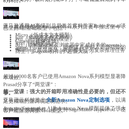
8月8日。
亚马逊通用AI高级副总裁兼首席科学家Rohit Prasad谈
道，其自研模型Amazon Nova系列自去年推出至今，
已坐拥8款基础模型，包括：
Micro（低成本文本模型）
Lite（低成本多模态模型）
Pro（高性能多模态模型）
Canvas（图像生成）
Reel（视频生成）
Act（能构建在网页浏览器中完成任务的agents）
Sonic（语音转语音，能构建具备拟人语音功能的
agents）
Premier（最强成员，教师模型，为复杂推理任务
而生，多agents协作的“超级大脑”）
超过10000名客户已使用Amazon Nova系列模型显著降
本增效。
Prasad分享了“两堂课”：
第一堂课：强大的开箱即用准确性是必要的，但还不
够。
亚马逊云科技推出
全新Amazon Nova定制选项
，以满
足更精细的微调或定制需求。
Amazon Sagemaker AI为Amazon Nova模型提供了强大
的自定义功能套件，并支持SageMaker HyperPod，使
客户能按需调整Nova模型。