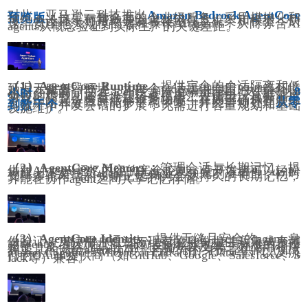
对此，亚马逊云科技推出
Amazon Bedrock AgentCore
预览版
，这是一套全面的企业级服务，采用模块化和
可组合设计，可帮助开发者使用任意框架和模型，快
速、安全地大规模部署和操作AI agents，从而弥合AI
agents从概念验证到实际生产的关键差距。
（1）AgentCore Runtime：
提供完全的会话隔离和低
延迟无服务器环境，为每个会话提供专用的计算环境
和内存隔离，防止agent之间的数据泄露，支持长达
8
小时
的长时间运行工作负载，用户可使用任意框架、
协议、模型，安全地运行多模态工作负载；具有高度
可靠性，具备检查点和恢复功能，有助于确保在发生
意外中断和故障时能够平稳恢复，并能自动处理
从零
到数千个
并发会话的扩展，无需进行容量规划和基础
设施维护。
（2）AgentCore Memory：
管理会话与长期记忆，提
供对AI agent记忆内容的完全控制，使开发者可以轻松
构建上下文感知agent，提供业界领先的准确性，同时
支持多轮对话的短期记忆和跨会话持久的长期记忆，
并能在协作agent之间共享记忆存储。
（3）AgentCore Identity：
提供无缝且安全的agents身
份验证，支持用户通过与现有的身份提供商集成来调
用agents，通过临时、细粒度的权限和基于标准的身份
验证，提供跨亚马逊云科技服务以及第三方应用程序
和工具的安全agent访问，与领先的身份提供商（如A
mazon Cognito、Microsoft Entra ID、Okta等）以及流
行的OAuth提供商（如GitHub、Google、Salesforce、S
lack等）兼容。