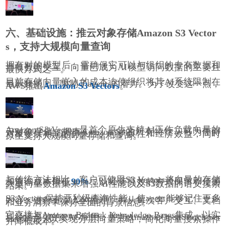
六、基础设施：推云对象存储Amazon S3 Vector
s，支持大规模向量查询
拥有对的模型后，需确保它可以与组织的专有数据和
当前数据交互。向量已成为AI模型访问数据的主要且
最快方式之一。
目前存储向量嵌入的成本迫使组织将其AI系统限制在
最新数据上，限制了agents的潜力。为了改变这一点，
AWS推出
Amazon S3 Vectors
。
Amazon S3 Vectors是首个原生支持AI工作负载向量的
云对象存储，拥有Amazon S3的所有特性，可为任何
对象提供相同的持久性、可扩展性和经济效益，同时
原生支持大规模向量存储和查询。
与传统方法相比，客户可使用S3 Vectors将向量的存储
和查询成本降低
90%
，以经济高效的方式保留和使用
大型向量数据集来增强AI性能以及S3数据的语义搜索
结果。
S3 Vectors保持亚秒级查询性能，使agent能够记住更多
内容、进行更深入的推理，并从每次客户交互、文档
和业务洞察中保持全面的背景信息。
它直接与Amazon Bedrock Knowledge Bases集成，以实
现经济高效的RAG应用，并与Amazon OpenSearch Ser
vice集成，以实现分层向量策略，简化向量搜索操作
并降低成本。