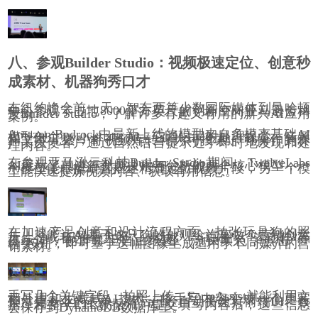
八、参观Builder Studio：视频极速定位、创意秒
成素材、机器狗秀口才
在纽约峰会前一天，智东西等少数国际媒体到曼哈顿
中心参观了占地8000平方英尺的创新空间亚马逊云科
技Builder Studio，了解许多有趣又有用的新兴AI应用
案例。
Amazon Bedrock中最新上线的模型来自多模态基础AI
模型创企TwelveLabs AI。它通过同时处理视觉、音频
和文本元素，将视频库转化为可搜索、可操作的资
产，以便客户通过自然语言提示近乎即时地发现和处
理内容。
在参观亚马逊云科技Builder Studio期间，TwelveLabs
AI展示了其进行视频搜索与分析的两个核心模型，一
个模型能根据语言描述精准定位视频片段，另一个模
型能快速提炼视频内容、获取有用信息。
在加速产品创意和设计流程方面，拍张玩具狗的照
片，就能让AI基于这只狗的外观给汽车做个营销创意
大片；或者选择“大胆”、“动感”、“高端”、“运动鞋”等
提示词，在屏幕上自由绘图、涂抹颜色，点击“广
告”按钮，即可基于这幅图像生成适用于不同媒介的营
销素材。
手写几个关键字段，拍照上传，FormAssist就能利用文
档处理和生成式AI技术，将手写内容变成一个更完
整、更专业的表单，背后已经自动搭建好前端UI、数
据库和整个ETL数据流。提交填写内容后，这些信息
会保存到
DynamoDB
数据库里。