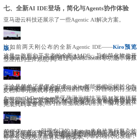
七、全新AI IDE登场，简化与Agents协作体验
亚马逊云科技还展示了一些Agentic AI解决方案。
比如前两天刚公布的全新Agentic IDE——
Kiro预览
版
。
这是一款面向开发者的全新AI IDE，旨在简化软件开
发项目中与AI agents协作的体验。Kiro擅长“氛围编程
（vibe coding）”，能通过specs和hooks等功能，将原
型应用到生产系统中。
无论是简单还是复杂任务，Kiro都能将提示词转化为
详细的规范，再转化为可用的代码、文档和测试。其a
gent可帮助解决具有挑战性的问题，并自动执行生成
文档和单元测试等任务。
Amazon Q Developer是亚马逊云科技三层AI架构顶层
应用层中的一款全能型AI开发助手，不仅具备代码补
全、agent交互式编码、MCP协议对接等基础功能，还
提供/test、/doc、/review等agent能力，可帮助开发者在
整个软件生命周期内自动生成测试用例、编写文档、
完成代码审查等。
AWS Transform部署专门的AI agent来自动执行复杂的
现代化任务，如代码分析、重构和依赖关系映射，从
而显著缩短企业工作负载迁移的项目时间。其针对.net
迁移、大型机、Java等场景提供定制化知识库，结合A
mazon Q的MCP工具，保障安全可靠的现代化改造，
帮企业实现灵活部署和降低成本。