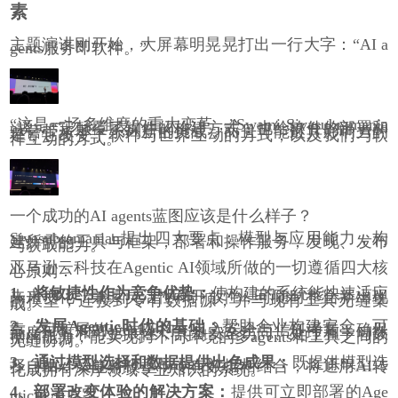
素
主题演讲刚开始，大屏幕明晃晃打出一行大字：“AI a
gents服务即软件。”
“这是一场多维度的重大变革，”Swami Sivasubramania
n说，“它颠覆了软件的构建方式，也给软件的部署和
运营带来了一系列新的挑战，而且可能最具影响力的
是，它改变了软件与世界互动的方式，以及我们与软
件互动的方式。”
一个成功的AI agents蓝图应该是什么样子？
Sivasubramanian提出四大要点：模型与应用能力，构
建所需的工具与框架，部署和操作服务，发现、发布
与获取能力。
亚马逊云科技在Agentic AI领域所做的一切遵循四大核
心原则：
1、将敏捷性作为竞争优势：
使构建的系统能快速适应
未来变化，兼具灵活性和开放性，可随时整合新出现
的模型，连接到专有数据源，并与现有工具无缝集
成。
2、发展Agentic时代的基础：
帮助企业构建安全、可
靠、可扩展的agent架构，引入安全与信任考量，确保
高度可靠和可扩展性，具备安全访问、处理和学习数
据的能力，能实现跨不同环境的多agents和工具之间的
无缝协调。
3、通过模型选择和数据提供出色成果：
既提供模型选
择自由，又能将模型与专有数据相结合，将通用AI转
化成拥有深厚领域专业知识的系统。
4、部署改变体验的解决方案：
提供可立即部署的Age
ntic解决方案。