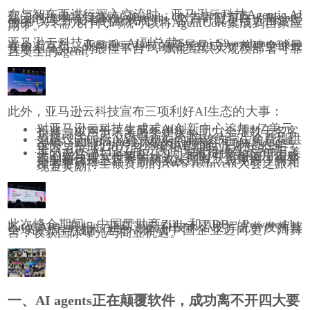
在与智东西进行深入交流时，亚马逊云科技Agentic AI
部门的技术高管兼顾问Preethi CN告诉智东西，AgentC
ore将改变开发者的游戏规则，客户可以灵活选用这些
服务，只需几行代码就可以将AgentCore集成到自家应
用中。
亚马逊云科技Agentic AI副总裁
Swami Sivasubramanian
在会上宣布，亚马逊云科技的愿景是成为“构建全球最
实用AI agents的最佳平台”，赋能组织大规模部署可靠
且安全的agent。
此外，亚马逊云科技宣布三项利好AI生态的大事：
对亚马逊云科技生成式AI创新中心追加1亿美元
投资，以用于未来两年建设，助力全球数千名客
户提高生产力，改善客户体验。
为超过6600所AWS Academy院校的学生免费提供
AWS Skill Builder订阅级培训内容和AWS认证考
试券，帮他们培养必备的AI技能。目标是在第一
年内与全球270万名学生和早期职业人士互动。
推出AWS AI League，为开发者提供高达200万美
元的亚马逊云科技积分，让他们可竞相运用生成
式AI解决现实世界的挑战，同时获得微调、模型
定制和快速工程方面的实践经验。表现最佳的开
发者将获得全额资助的AWS re:Invent大会之旅和
现金奖励。
此次峰会期间，中国赞助商Zilliz和
TiDB
（Powered by
PingCAP）亮相。亚马逊云科技承诺发挥充分发挥其
全球资源与技术优势，推动中国企业迈向更广阔舞
台，收获国际曝光与商业机遇。
一、AI agents正在颠覆软件，成功离不开四大要