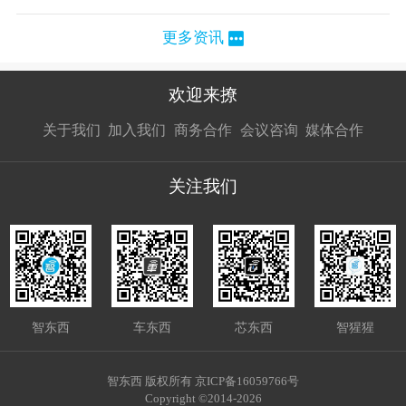
更多资讯
欢迎来撩
扫码加我直
扫码加我直
扫码加我直
关于我们
加入我们
商务合作
会议咨询
媒体合作
接扔简历
接开聊
接开聊
关注我们
智东西
车东西
芯东西
智猩猩
智东西 版权所有 京ICP备16059766号
Copyright ©2014-2026