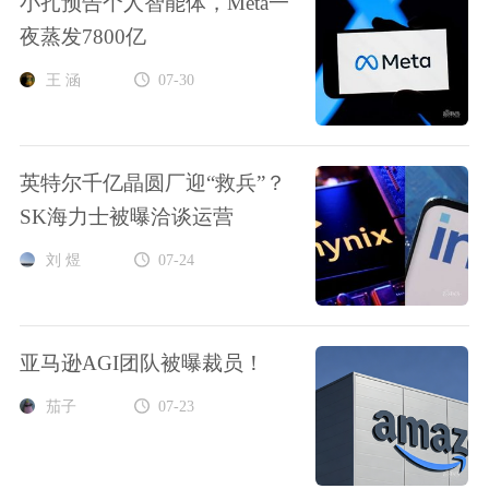
小扎预告个人智能体，Meta一
夜蒸发7800亿
王 涵
07-30
英特尔千亿晶圆厂迎“救兵”？
SK海力士被曝洽谈运营
刘 煜
07-24
亚马逊AGI团队被曝裁员！
茄子
07-23