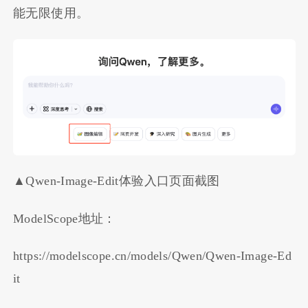
能无限使用。
▲Qwen-Image-Edit体验入口页面截图
ModelScope地址：
https://modelscope.cn/models/Qwen/Qwen-Image-Ed
it