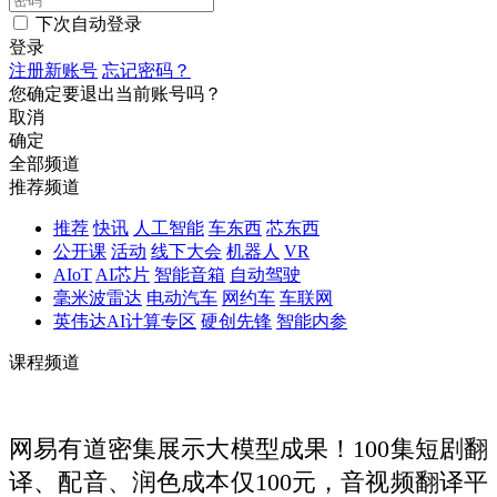
下次自动登录
登录
注册新账号
忘记密码？
您确定要退出当前账号吗？
取消
确定
全部频道
推荐频道
推荐
快讯
人工智能
车东西
芯东西
公开课
活动
线下大会
机器人
VR
AIoT
AI芯片
智能音箱
自动驾驶
毫米波雷达
电动汽车
网约车
车联网
英伟达AI计算专区
硬创先锋
智能内参
课程频道
网易有道密集展示大模型成果！100集短剧翻
译、配音、润色成本仅100元，音视频翻译平